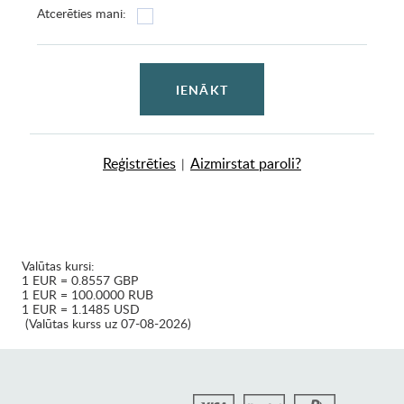
Atcerēties mani:
IENĀKT
Reģistrēties
Aizmirstat paroli?
|
Valūtas kursi:
1 EUR = 0.8557 GBP
1 EUR = 100.0000 RUB
1 EUR = 1.1485 USD
(Valūtas kurss uz 07-08-2026)