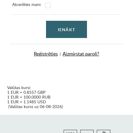
Atcerēties mani:
IENĀKT
Reģistrēties
Aizmirstat paroli?
|
Valūtas kursi:
1 EUR = 0.8557 GBP
1 EUR = 100.0000 RUB
1 EUR = 1.1485 USD
(Valūtas kurss uz 06-08-2026)