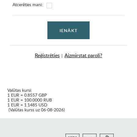
Atcerēties mani:
IENĀKT
Reģistrēties
Aizmirstat paroli?
|
Valūtas kursi:
1 EUR = 0.8557 GBP
1 EUR = 100.0000 RUB
1 EUR = 1.1485 USD
(Valūtas kurss uz 06-08-2026)