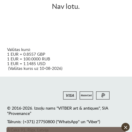
Nav lotu.
Valūtas kursi:
1 EUR = 0.8557 GBP
1 EUR = 100.0000 RUB
1 EUR = 1.1485 USD
(Valūtas kurss uz 10-08-2026)
© 2016-2026. Izsoļu nams "VITBER art & antiques", SIA
“Provenance”
Tālrunis: (+371) 27750800 ("WhatsApp" un "Viber")
×
А.Čaka 91, Rīga, Latvija