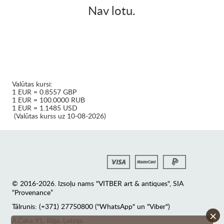
Nav lotu.
Valūtas kursi:
1 EUR = 0.8557 GBP
1 EUR = 100.0000 RUB
1 EUR = 1.1485 USD
(Valūtas kurss uz 10-08-2026)
© 2016-2026. Izsoļu nams "VITBER art & antiques", SIA
“Provenance”
Tālrunis: (+371) 27750800 ("WhatsApp" un "Viber")
×
А.Čaka 91, Rīga, Latvija