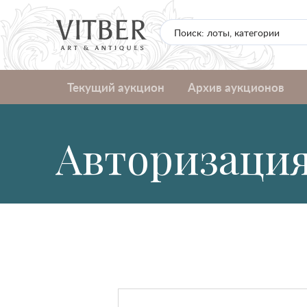
Текущий аукцион
Архив аукционов
Авторизаци