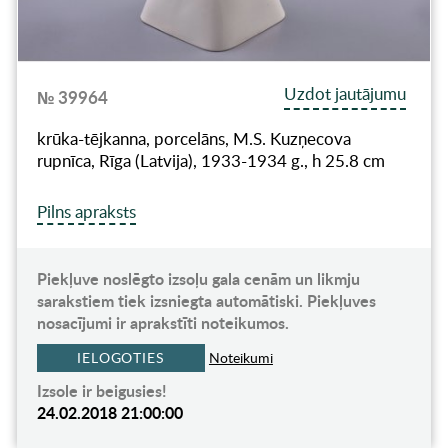
Uzdot jautājumu
№ 39964
krūka-tējkanna, porcelāns, M.S. Kuzņecova
rupnīca, Rīga (Latvija), 1933-1934 g., h 25.8 cm
Pilns apraksts
Piekļuve noslēgto izsoļu gala cenām un likmju
sarakstiem tiek izsniegta automātiski. Piekļuves
nosacījumi ir aprakstīti noteikumos.
IELOGOTIES
Noteikumi
Izsole ir beigusies!
24.02.2018 21:00:00