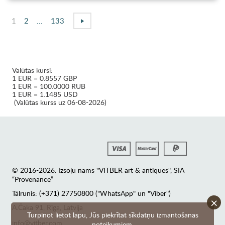
1
2
...
133
Valūtas kursi:
1 EUR = 0.8557 GBP
1 EUR = 100.0000 RUB
1 EUR = 1.1485 USD
(Valūtas kurss uz 06-08-2026)
© 2016-2026. Izsoļu nams "VITBER art & antiques", SIA
“Provenance”
Tālrunis: (+371) 27750800 ("WhatsApp" un "Viber")
×
А.Čaka 91, Rīga, Latvija
Turpinot lietot lapu, Jūs piekrītat sīkdatņu izmantošanas
info@vitber.com
noteikumiem.