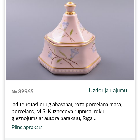
Uzdot jautājumu
№ 39965
lādīte rotaslietu glabāšanai, rozā porcelāna masa,
porcelāns, M.S. Kuzņecova rupnīca, roku
gleznojums ar autora parakstu, Rīga…
Pilns apraksts