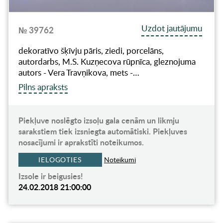
Uzdot jautājumu
№ 39762
dekoratīvo šķīvju pāris, ziedi, porcelāns,
autordarbs, M.S. Kuzņecova rūpnīca, gleznojuma
autors - Vera Travņikova, mets -…
Pilns apraksts
Piekļuve noslēgto izsoļu gala cenām un likmju
sarakstiem tiek izsniegta automātiski. Piekļuves
nosacījumi ir aprakstīti noteikumos.
IELOGOTIES
Noteikumi
Izsole ir beigusies!
24.02.2018 21:00:00