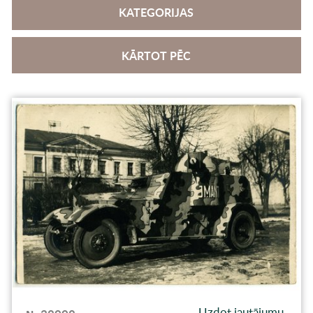
KATEGORIJAS
KĀRTOT PĒC
Uzdot jautājumu