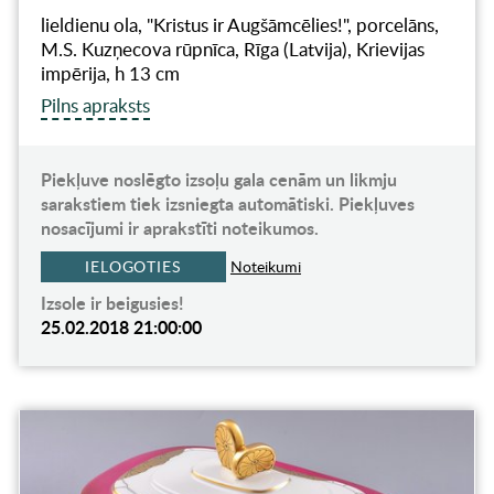
lieldienu ola, "Kristus ir Augšāmcēlies!", porcelāns,
M.S. Kuzņecova rūpnīca, Rīga (Latvija), Krievijas
impērija, h 13 cm
Pilns apraksts
Piekļuve noslēgto izsoļu gala cenām un likmju
sarakstiem tiek izsniegta automātiski. Piekļuves
nosacījumi ir aprakstīti noteikumos.
IELOGOTIES
Noteikumi
Izsole ir beigusies!
25.02.2018 21:00:00