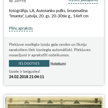
№ 38998
fotogrāfija, LA, Autotanku pulks, bruņmašīna
"Imanta", Latvija, 20. gs. 20-30tie g., 14x9 cm
Pilns apraksts
Piekļuve noslēgto izsoļu gala cenām un likmju
sarakstiem tiek izsniegta automātiski. Piekļuves
nosacījumi ir aprakstīti noteikumos.
IELOGOTIES
Noteikumi
Izsole ir beigusies!
24.02.2018 21:04:11