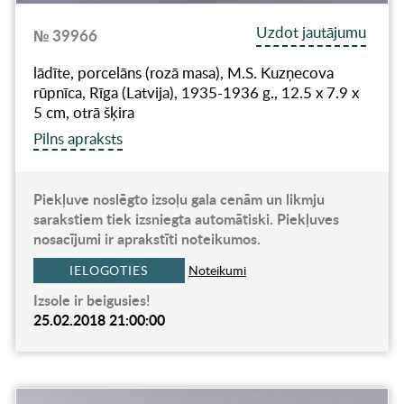
Uzdot jautājumu
№ 39966
lādīte, porcelāns (rozā masa), M.S. Kuzņecova
rūpnīca, Rīga (Latvija), 1935-1936 g., 12.5 x 7.9 x
5 cm, otrā šķira
Pilns apraksts
Piekļuve noslēgto izsoļu gala cenām un likmju
sarakstiem tiek izsniegta automātiski. Piekļuves
nosacījumi ir aprakstīti noteikumos.
IELOGOTIES
Noteikumi
Izsole ir beigusies!
25.02.2018 21:00:00