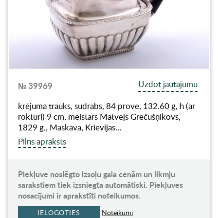
Uzdot jautājumu
№ 39969
krējuma trauks, sudrabs, 84 prove, 132.60 g, h (ar
rokturi) 9 cm, meistars Matvejs Grečušņikovs,
1829 g., Maskava, Krievijas…
Pilns apraksts
Piekļuve noslēgto izsoļu gala cenām un likmju
sarakstiem tiek izsniegta automātiski. Piekļuves
nosacījumi ir aprakstīti noteikumos.
IELOGOTIES
Noteikumi