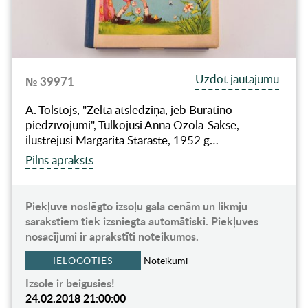
Uzdot jautājumu
№ 39971
A. Tolstojs, "Zelta atslēdziņa, jeb Buratino
piedzīvojumi", Tulkojusi Anna Ozola-Sakse,
ilustrējusi Margarita Stāraste, 1952 g…
Pilns apraksts
Piekļuve noslēgto izsoļu gala cenām un likmju
sarakstiem tiek izsniegta automātiski. Piekļuves
nosacījumi ir aprakstīti noteikumos.
IELOGOTIES
Noteikumi
Izsole ir beigusies!
24.02.2018 21:00:00