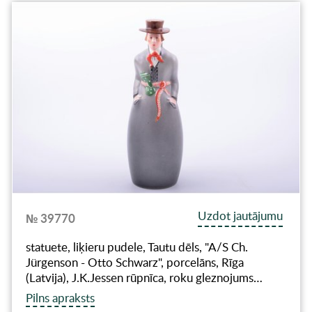
Uzdot jautājumu
№ 39770
statuete, liķieru pudele, Tautu dēls, "A/S Ch.
Jürgenson - Otto Schwarz", porcelāns, Rīga
(Latvija), J.K.Jessen rūpnīca, roku gleznojums…
Pilns apraksts