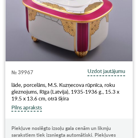
Uzdot jautājumu
№ 39967
lāde, porcelāns, M.S. Kuzņecova rūpnīca, roku
gleznojums, Rīga (Latvija), 1935-1936 g., 15.3 x
19.5 x 13.6 cm, otrā šķira
Pilns apraksts
Piekļuve noslēgto izsoļu gala cenām un likmju
sarakstiem tiek izsniegta automātiski. Piekļuves