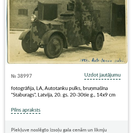
Uzdot jautājumu
№ 38997
fotogrāfija, LA, Autotanku pulks, bruņmašīna
"Staburags", Latvija, 20. gs. 20-30tie g., 14x9 cm
Pilns apraksts
Piekļuve noslēgto izsoļu gala cenām un likmju