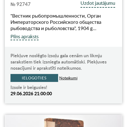
Uzdot jautājumu
№ 92747
"Вестник рыбопромышленности, Орган
Императорского Российского общества
рыбоводства и рыболовства", 1904 g…
Pilns apraksts
Piekļuve noslēgto izsoļu gala cenām un likmju
sarakstiem tiek izsniegta automātiski. Piekļuves
nosacījumi ir aprakstīti noteikumos.
IELOGOTIES
Noteikumi
Izsole ir beigusies!
29.06.2026 21:00:00