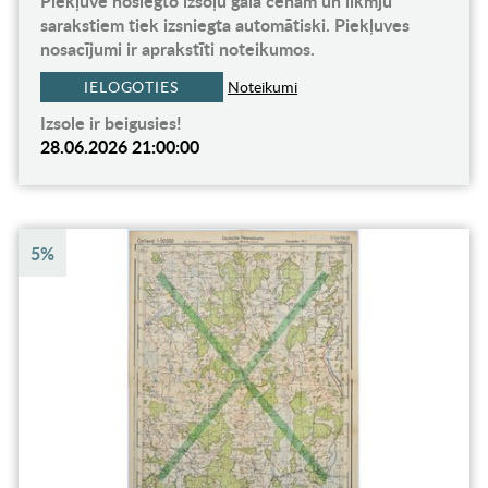
Piekļuve noslēgto izsoļu gala cenām un likmju
sarakstiem tiek izsniegta automātiski. Piekļuves
nosacījumi ir aprakstīti noteikumos.
IELOGOTIES
Noteikumi
Izsole ir beigusies!
28.06.2026 21:00:00
5%