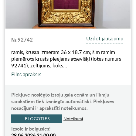
Uzdot jautājumu
№ 92742
rāmis, krusta izmēram 36 x 18.7 cm; šim rāmim
piemērots krusts pieejams atsevišķi (lotes numurs
92741), zeltījums, koks…
Pilns apraksts
Piekļuve noslēgto izsoļu gala cenām un likmju
sarakstiem tiek izsniegta automātiski. Piekļuves
nosacījumi ir aprakstīti noteikumos.
IELOGOTIES
Noteikumi
Izsole ir beigusies!
28.06.2026 21:00:00