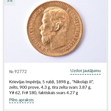
5%
Uzdot jautājumu
№ 92772
Krievijas Impērija, 5 rubļi, 1898 g., "Nikolajs II",
zelts, 900 prove, 4.3 g, tīra zelta svars 3.87 g,
Y# 62, Fr# 180, faktiskais svars 4.27 g
Pilns apraksts