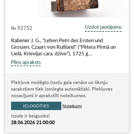
Uzdot jautājumu
№ 92752
Rabener J. G., "Leben Petri des Ersten und
Grossen, Czaars von Rußland" ("Pētera Pirmā un
Lielā, Krievijas cara, dzīve"), 1725 g…
Pilns apraksts
Piekļuve noslēgto izsoļu gala cenām un likmju
sarakstiem tiek izsniegta automātiski. Piekļuves
nosacījumi ir aprakstīti noteikumos.
IELOGOTIES
Noteikumi
Izsole ir beigusies!
28.06.2026 21:00:00