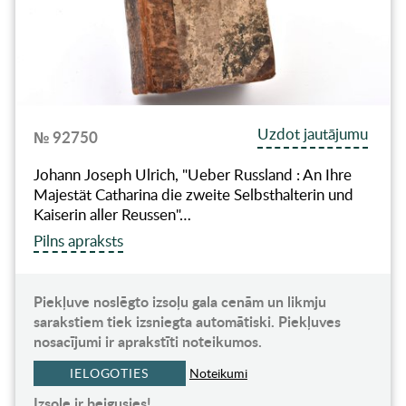
Uzdot jautājumu
№ 92750
Johann Joseph Ulrich, "Ueber Russland : An Ihre
Majestät Catharina die zweite Selbsthalterin und
Kaiserin aller Reussen"…
Pilns apraksts
Piekļuve noslēgto izsoļu gala cenām un likmju
sarakstiem tiek izsniegta automātiski. Piekļuves
nosacījumi ir aprakstīti noteikumos.
IELOGOTIES
Noteikumi
Izsole ir beigusies!