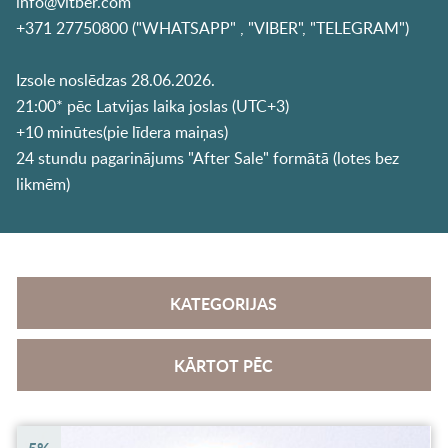
info@vitber.com
+371 27750800 ("WHATSAPP" , "VIBER", "TELEGRAM")
Izsole noslēdzas 28.06.2026.
21:00* pēc Latvijas laika joslas (UTC+3)
+10 minūtes(pie līdera maiņas)
24 stundu pagarinājums "After Sale" formātā (lotes bez
likmēm)
KATEGORIJAS
KĀRTOT PĒC