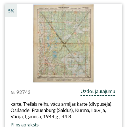
5%
Uzdot jautājumu
№ 92743
karte, Trešais reihs, vācu armijas karte (divpusēja),
Ostlande, Frauenburg (Saldus), Kurtna, Latvija,
Vācija, Igaunija, 1944 g., 44.8…
Pilns apraksts