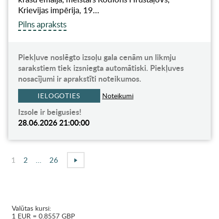
Krievijas impērija, 19…
Pilns apraksts
Piekļuve noslēgto izsoļu gala cenām un likmju
sarakstiem tiek izsniegta automātiski. Piekļuves
nosacījumi ir aprakstīti noteikumos.
IELOGOTIES
Noteikumi
Izsole ir beigusies!
28.06.2026 21:00:00
1
2
...
26
Valūtas kursi:
1 EUR = 0.8557 GBP