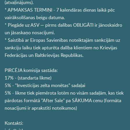
(atvaļinājums).
* APMAKSAS TERMIŅI - 7 kalendāras dienas laikā pēc
vairāksolīšanas beigu datuma.
* Piegāde uz ASV — pirms dalības OBLIGĀTI ir jānoskaidro
un jāsaskaņo nosacījumi.
* Saistībā ar Eiropas Savienības noteiktajām sankcijām uz
sankciju laiku tiek apturēta dalība klientiem no Krievijas
Federācijas un Baltkrievijas Republikas.
PIRCĒJA komisija sastāda:
17% - (standarta likme)
5% - "Investīcijas zelta monētas" sadaļai
5% - likme tiek piemērota lotēm no visām sadaļām, kas tiek
pārdotas formātā "After Sale" pa SĀKUMA cenu (formāta
nosacījumi ir aprakstīti noteikumos)
Kontakti: