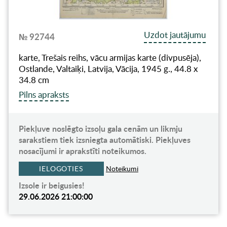
Uzdot jautājumu
№ 92744
karte, Trešais reihs, vācu armijas karte (divpusēja),
Ostlande, Valtaiķi, Latvija, Vācija, 1945 g., 44.8 x
34.8 cm
Pilns apraksts
Piekļuve noslēgto izsoļu gala cenām un likmju
sarakstiem tiek izsniegta automātiski. Piekļuves
nosacījumi ir aprakstīti noteikumos.
IELOGOTIES
Noteikumi
Izsole ir beigusies!
29.06.2026 21:00:00