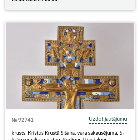
Uzdot jautājumu
№ 92741
krusts, Kristus Krustā Sišana, vara sakausējuma, 5-
krāsu emalja, meistars Rodions Hrustaļovs,