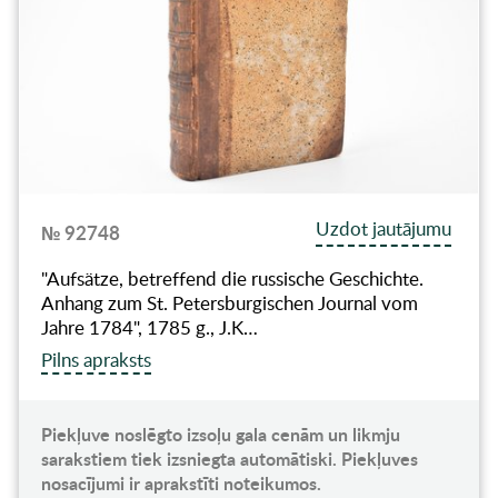
Uzdot jautājumu
№ 92748
"Aufsätze, betreffend die russische Geschichte.
Anhang zum St. Petersburgischen Journal vom
Jahre 1784", 1785 g., J.K…
Pilns apraksts
Piekļuve noslēgto izsoļu gala cenām un likmju
sarakstiem tiek izsniegta automātiski. Piekļuves
nosacījumi ir aprakstīti noteikumos.