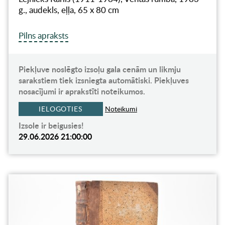
g., audekls, eļļa, 65 x 80 cm
Pilns apraksts
Piekļuve noslēgto izsoļu gala cenām un likmju
sarakstiem tiek izsniegta automātiski. Piekļuves
nosacījumi ir aprakstīti noteikumos.
IELOGOTIES
Noteikumi
Izsole ir beigusies!
29.06.2026 21:00:00