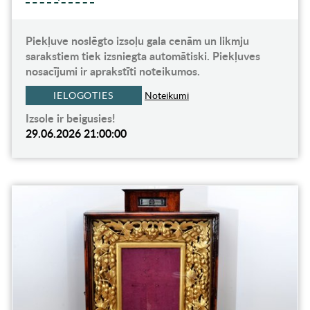
Piekļuve noslēgto izsoļu gala cenām un likmju
sarakstiem tiek izsniegta automātiski. Piekļuves
nosacījumi ir aprakstīti noteikumos.
IELOGOTIES
Noteikumi
Izsole ir beigusies!
29.06.2026 21:00:00