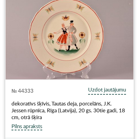
Uzdot jautājumu
№ 44333
dekoratīvs šķīvis, Tautas deja, porcelāns, J.K.
Jessen rūpnīca, Rīga (Latvija), 20 gs. 30tie gadi, 18
cm, otrā šķira
Pilns apraksts