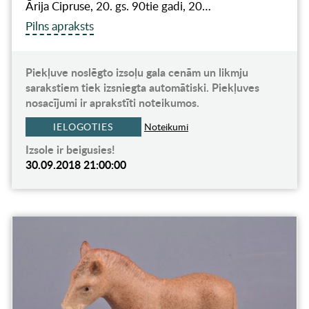
Ārija Cipruse, 20. gs. 90tie gadi, 20…
Pilns apraksts
Piekļuve noslēgto izsoļu gala cenām un likmju
sarakstiem tiek izsniegta automātiski. Piekļuves
nosacījumi ir aprakstīti noteikumos.
IELOGOTIES
Noteikumi
Izsole ir beigusies!
30.09.2018 21:00:00