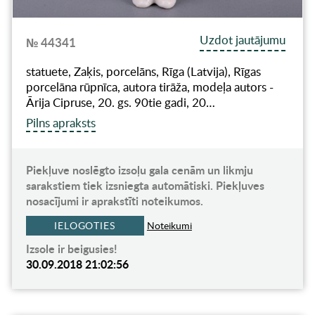
Uzdot jautājumu
№ 44341
statuete, Zaķis, porcelāns, Rīga (Latvija), Rīgas
porcelāna rūpnīca, autora tirāža, modeļa autors -
Ārija Cipruse, 20. gs. 90tie gadi, 20…
Pilns apraksts
Piekļuve noslēgto izsoļu gala cenām un likmju
sarakstiem tiek izsniegta automātiski. Piekļuves
nosacījumi ir aprakstīti noteikumos.
IELOGOTIES
Noteikumi
Izsole ir beigusies!
30.09.2018 21:02:56