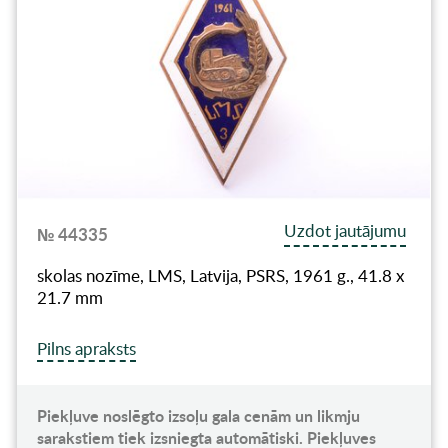
Uzdot jautājumu
№ 44335
skolas nozīme, LMS, Latvija, PSRS, 1961 g., 41.8 x
21.7 mm
Pilns apraksts
Piekļuve noslēgto izsoļu gala cenām un likmju
sarakstiem tiek izsniegta automātiski. Piekļuves