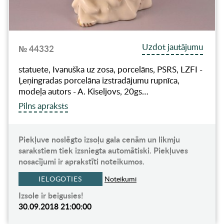
Uzdot jautājumu
№ 44332
statuete, Ivanuška uz zosa, porcelāns, PSRS, LZFI -
Ļeņingradas porcelāna izstradājumu rupnīca,
modeļa autors - A. Kiseljovs, 20gs…
Pilns apraksts
Piekļuve noslēgto izsoļu gala cenām un likmju
sarakstiem tiek izsniegta automātiski. Piekļuves
nosacījumi ir aprakstīti noteikumos.
IELOGOTIES
Noteikumi
Izsole ir beigusies!
30.09.2018 21:00:00