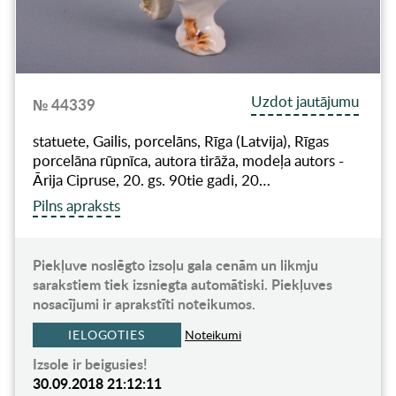
Uzdot jautājumu
№ 44339
statuete, Gailis, porcelāns, Rīga (Latvija), Rīgas
porcelāna rūpnīca, autora tirāža, modeļa autors -
Ārija Cipruse, 20. gs. 90tie gadi, 20…
Pilns apraksts
Piekļuve noslēgto izsoļu gala cenām un likmju
sarakstiem tiek izsniegta automātiski. Piekļuves
nosacījumi ir aprakstīti noteikumos.
IELOGOTIES
Noteikumi
Izsole ir beigusies!
30.09.2018 21:12:11