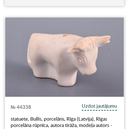
Uzdot jautājumu
№ 44338
statuete, Bullis, porcelāns, Rīga (Latvija), Rīgas
porcelāna rūpnīca, autora tirāža, modeļa autors -