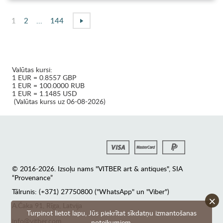
1
2
...
144
Valūtas kursi:
1 EUR = 0.8557 GBP
1 EUR = 100.0000 RUB
1 EUR = 1.1485 USD
(Valūtas kurss uz 06-08-2026)
© 2016-2026. Izsoļu nams "VITBER art & antiques", SIA
“Provenance”
Tālrunis: (+371) 27750800 ("WhatsApp" un "Viber")
×
А.Čaka 91, Rīga, Latvija
Turpinot lietot lapu, Jūs piekrītat sīkdatņu izmantošanas
info@vitber.com
noteikumiem.