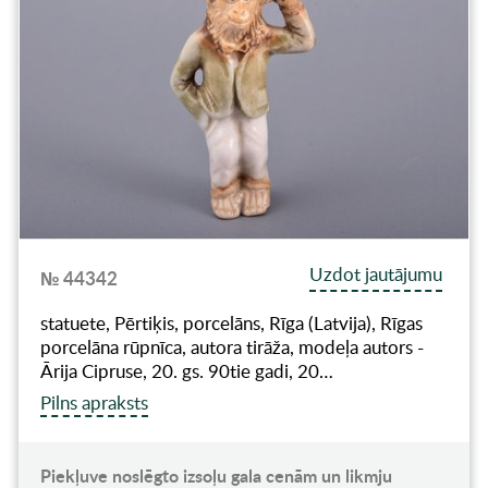
Uzdot jautājumu
№ 44342
statuete, Pērtiķis, porcelāns, Rīga (Latvija), Rīgas
porcelāna rūpnīca, autora tirāža, modeļa autors -
Ārija Cipruse, 20. gs. 90tie gadi, 20…
Pilns apraksts
Piekļuve noslēgto izsoļu gala cenām un likmju