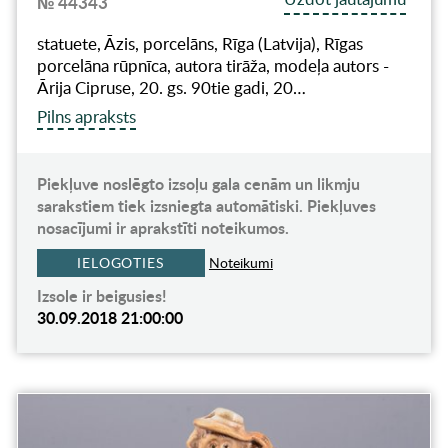
№ 44343
statuete, Āzis, porcelāns, Rīga (Latvija), Rīgas
porcelāna rūpnīca, autora tirāža, modeļa autors -
Ārija Cipruse, 20. gs. 90tie gadi, 20…
Pilns apraksts
Piekļuve noslēgto izsoļu gala cenām un likmju
sarakstiem tiek izsniegta automātiski. Piekļuves
nosacījumi ir aprakstīti noteikumos.
IELOGOTIES
Noteikumi
Izsole ir beigusies!
30.09.2018 21:00:00