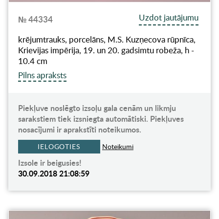
Uzdot jautājumu
№ 44334
krējumtrauks, porcelāns, M.S. Kuzņecova rūpnīca,
Krievijas impērija, 19. un 20. gadsimtu robeža, h -
10.4 cm
Pilns apraksts
Piekļuve noslēgto izsoļu gala cenām un likmju
sarakstiem tiek izsniegta automātiski. Piekļuves
nosacījumi ir aprakstīti noteikumos.
IELOGOTIES
Noteikumi
Izsole ir beigusies!
30.09.2018 21:08:59