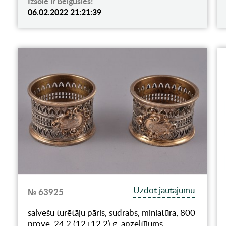
Izsole ir beigusies!
06.02.2022 21:21:39
Uzdot jautājumu
№ 63925
salvešu turētāju pāris, sudrabs, miniatūra, 800
prove, 24.2 (12+12.2) g, apzeltījums,