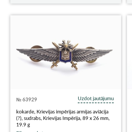
Uzdot jautājumu
№ 63929
kokarde, Krievijas impērijas armijas aviācija
(?), sudrabs, Krievijas Impērija, 89 x 26 mm,
19.9 g