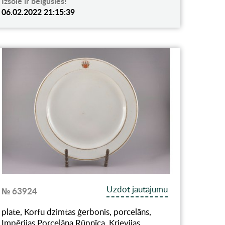
Izsole ir beigusies!
06.02.2022 21:15:39
Uzdot jautājumu
№ 63924
plate, Korfu dzimtas ģerbonis, porcelāns,
Impērijas Porcelāna Rūpnīca, Krievijas