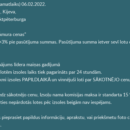
pamatlaiks) 06.02.2022.
, Kijeva,
ktpēterburga
Āmura cenas"
+3% pie pasūtījuma summas. Pasūtījuma summa ietver sevī lotu c
nājums līdera maiņas gadījumā
tēm izsoles laiks tiek pagarināts par 24 stundām.
 likmi izsoles PAPILDLAIKĀ un vinnējuši loti par SĀKOTNĒJO cenu,
edz sākotnējo cenu, Izsoļu nama komisijas maksa ir standarta 15
dāties nepārdotās lotes pēc izsoles beigām nav iespējams.
pieprasiet papildus informāciju, aprakstu, vai priekšmetu foto 
.