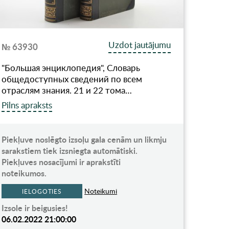
Uzdot jautājumu
№ 63930
"Большая энциклопедия", Словарь
общедоступных сведений по всем
отраслям знания. 21 и 22 тома…
Pilns apraksts
Piekļuve noslēgto izsoļu gala cenām un likmju
sarakstiem tiek izsniegta automātiski.
Piekļuves nosacījumi ir aprakstīti
noteikumos.
Noteikumi
IELOGOTIES
Izsole ir beigusies!
06.02.2022 21:00:00