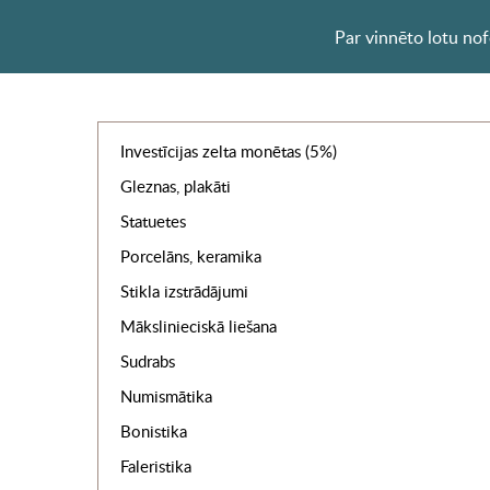
Par vinnēto lotu no
Investīcijas zelta monētas (5%)
Gleznas, plakāti
Statuetes
Porcelāns, keramika
Stikla izstrādājumi
Mākslinieciskā liešana
Sudrabs
Numismātika
Bonistika
Faleristika