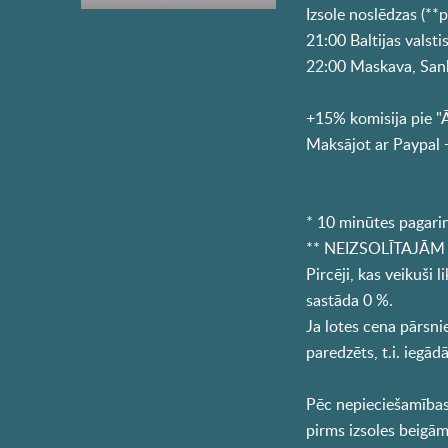
Izsole noslēdzas (**
21:00 Baltijas valstis
22:00 Maskava, San
+15% komisija pie "
Maksājot ar Paypal 
* 10 minūtes pagari
** NEIZSOLĪTAJĀM lo
Pircēji, kas veikuši
sastāda 0 %.
Ja lotes cena pārsni
paredzēts, t.i. iegā
Pēc nepieciešamības 
pirms izsoles beigām