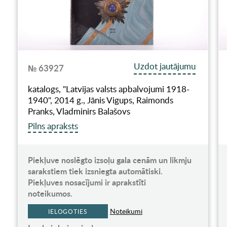
Uzdot jautājumu
№ 63927
katalogs, "Latvijas valsts apbalvojumi 1918-
1940", 2014 g., Jānis Vigups, Raimonds
Pranks, Vladminirs Balašovs
Pilns apraksts
Piekļuve noslēgto izsoļu gala cenām un likmju
sarakstiem tiek izsniegta automātiski.
Piekļuves nosacījumi ir aprakstīti
noteikumos.
Noteikumi
IELOGOTIES