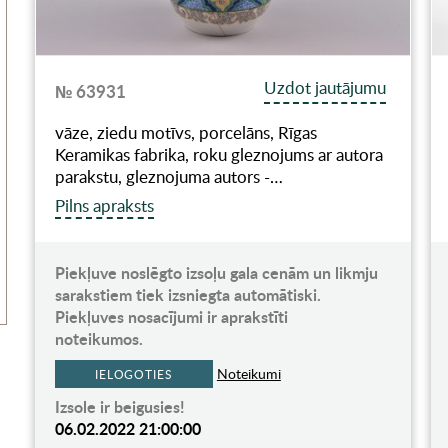
Uzdot jautājumu
№ 63931
vāze, ziedu motīvs, porcelāns, Rīgas
Keramikas fabrika, roku gleznojums ar autora
parakstu, gleznojuma autors -…
Pilns apraksts
Piekļuve noslēgto izsoļu gala cenām un likmju
sarakstiem tiek izsniegta automātiski.
Piekļuves nosacījumi ir aprakstīti
noteikumos.
Noteikumi
IELOGOTIES
Izsole ir beigusies!
06.02.2022 21:00:00