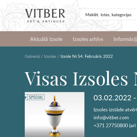
Aktuālā Izsole
Izsoles arhīvs
Informācij
Galvenā
/
Izsoles
/
Izsole Nr.54. Februāris 2022
Visas Izsoles 
03.02.2022 -
Izsoles izstāde atvē
info@vitber.com
+371 27750800 (arī