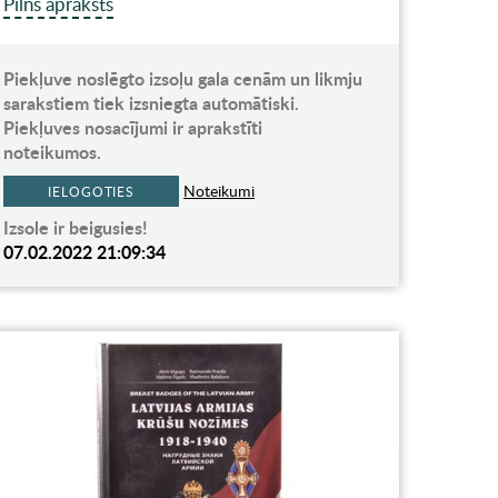
Pilns apraksts
Piekļuve noslēgto izsoļu gala cenām un likmju
sarakstiem tiek izsniegta automātiski.
Piekļuves nosacījumi ir aprakstīti
noteikumos.
Noteikumi
IELOGOTIES
Izsole ir beigusies!
07.02.2022 21:09:34