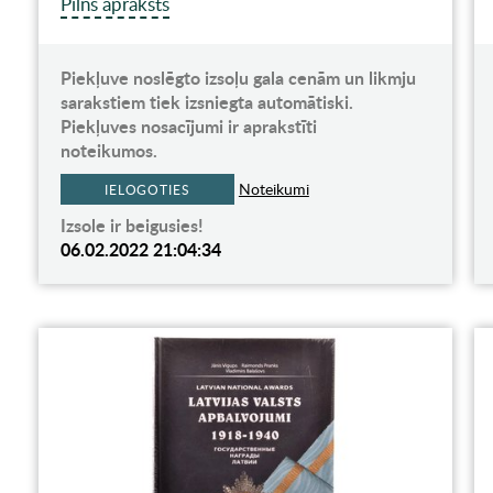
Pilns apraksts
Piekļuve noslēgto izsoļu gala cenām un likmju
sarakstiem tiek izsniegta automātiski.
Piekļuves nosacījumi ir aprakstīti
noteikumos.
Noteikumi
IELOGOTIES
Izsole ir beigusies!
06.02.2022 21:04:34