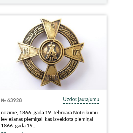
Uzdot jautājumu
№ 63928
nozīme, 1866. gada 19. februāra Noteikumu
ieviešanas piemiņai, kas izveidota piemiņai
1866. gada 19…