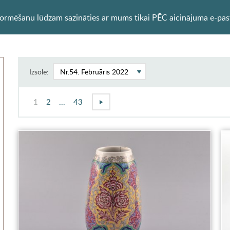
formēšanu lūdzam sazināties ar mums tikai PĒC aicinājuma e-pa
Izsole:
1
2
...
43