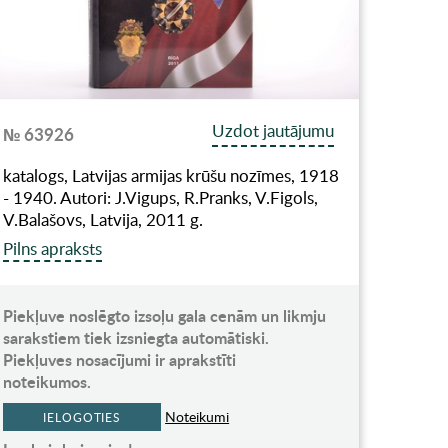
Uzdot jautājumu
№ 63926
katalogs, Latvijas armijas krūšu nozīmes, 1918
- 1940. Autori: J.Vigups, R.Pranks, V.Figols,
V.Balašovs, Latvija, 2011 g.
Pilns apraksts
Piekļuve noslēgto izsoļu gala cenām un likmju
sarakstiem tiek izsniegta automātiski.
Piekļuves nosacījumi ir aprakstīti
noteikumos.
Noteikumi
IELOGOTIES