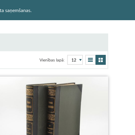
sta saņemšanas.
Vienības lapā: