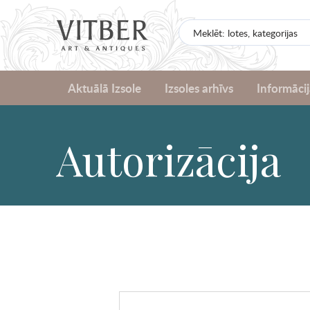
Aktuālā Izsole
Izsoles arhīvs
Informācij
Autorizācija