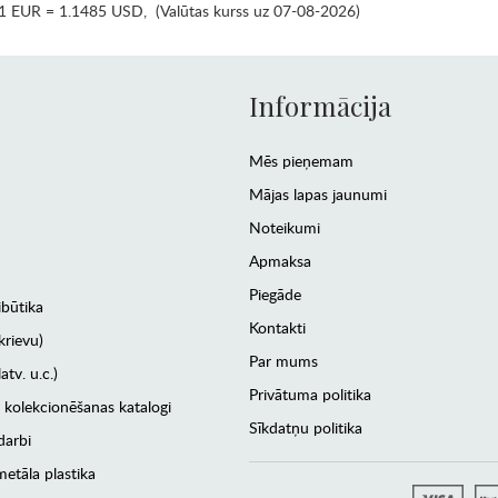
1 EUR = 1.1485 USD
,
(Valūtas kurss uz 07-08-2026)
Informācija
Mēs pieņemam
Mājas lapas jaunumi
Noteikumi
Apmaksa
Piegāde
ibūtika
Kontakti
krievu)
Par mums
atv. u.c.)
Privātuma politika
 kolekcionēšanas katalogi
Sīkdatņu politika
darbi
etāla plastika