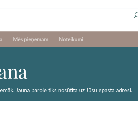
a
Mēs pieņemam
Noteikumi
šana
zemāk. Jauna parole tiks nosūtīta uz Jūsu epasta adresi.