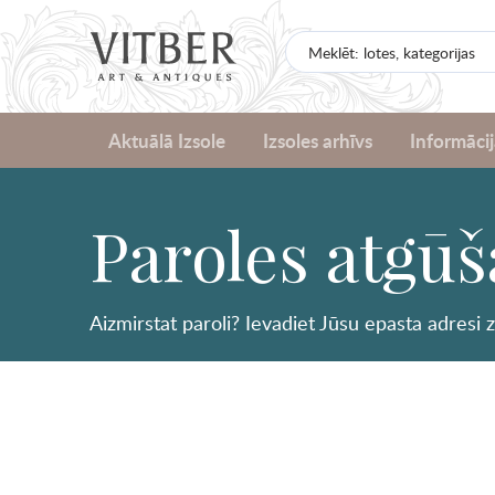
Aktuālā Izsole
Izsoles arhīvs
Informācij
Paroles atgū
Aizmirstat paroli? Ievadiet Jūsu epasta adresi 