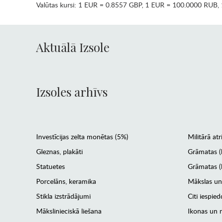
Valūtas kursi:
1 EUR = 0.8557 GBP
,
1 EUR = 100.0000 RUB
,
Aktuālā Izsole
Izsoles arhīvs
Investīcijas zelta monētas (5%)
Militārā atr
Gleznas, plakāti
Grāmatas (
Statuetes
Grāmatas (l
Porcelāns, keramika
Mākslas un
Stikla izstrādājumi
Citi iespied
Mākslinieciskā liešana
Ikonas un m