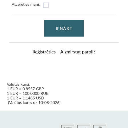
Atcerēties mani:
IENĀKT
Reģistrēties
Aizmirstat paroli?
|
Valūtas kursi:
1 EUR = 0.8557 GBP
1 EUR = 100.0000 RUB
1 EUR = 1.1485 USD
(Valūtas kurss uz 10-08-2026)