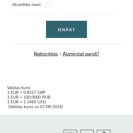
Atcerēties mani:
IENĀKT
Reģistrēties
Aizmirstat paroli?
|
Valūtas kursi:
1 EUR = 0.8557 GBP
1 EUR = 100.0000 RUB
1 EUR = 1.1485 USD
(Valūtas kurss uz 07-08-2026)