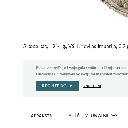
5 kopeikas, 1914 g., VS, Krievijas Impērija, 0.9 
Piekļuve noslēgto izsoļu gala cenām un likmju sarakst
automātiski. Piekļuves nosacījumi ir aprakstīti note
REĢISTRĀCIJA
Noteikumi
JAUTĀJUMI UN ATBILDES
APRAKSTS