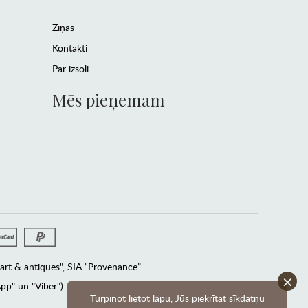
Ziņas
Kontakti
Par izsoli
Mēs pieņemam
rt & antiques", SIA “Provenance”
×
pp" un "Viber")
Turpinot lietot lapu, Jūs piekrītat sīkdatņu