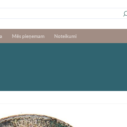
a
Mēs pieņemam
Noteikumi