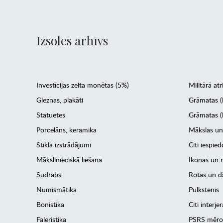
Izsoles arhīvs
Investīcijas zelta monētas (5%)
Militārā atr
Gleznas, plakāti
Grāmatas (
Statuetes
Grāmatas (l
Porcelāns, keramika
Mākslas un
Stikla izstrādājumi
Citi iespied
Mākslinieciskā liešana
Ikonas un m
Sudrabs
Rotas un dā
Numismātika
Pulkstenis
Bonistika
Citi interj
Faleristika
PSRS mēro