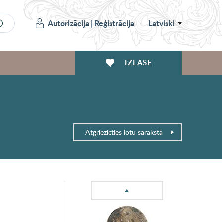
Autorizācija
|
Reģistrācija
Latviski
IZLASE
Atgriezieties lotu sarakstā