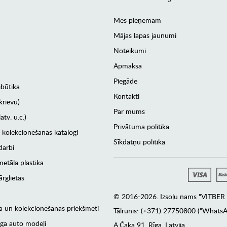
Mēs pieņemam
Mājas lapas jaunumi
Noteikumi
Apmaksa
Piegāde
ibūtika
Kontakti
krievu)
Par mums
atv. u.c.)
Privātuma politika
 kolekcionēšanas katalogi
Sīkdatņu politika
darbi
etāla plastika
rglietas
© 2016-2026. Izsoļu nams "VITBER a
era un kolekcionēšanas priekšmeti
Tālrunis: (+371) 27750800 ("WhatsA
ga auto modeļi
А.Čaka 91, Rīga, Latvija