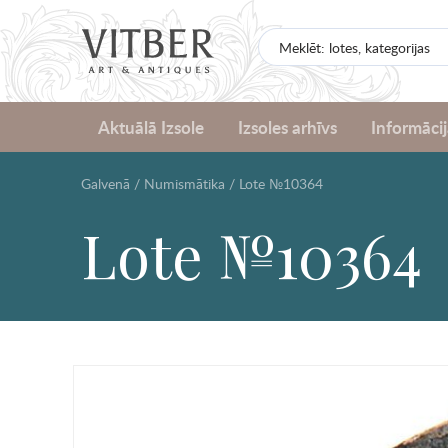
Aktuālā Izsole
Izsoles arhīvs
Informācij
Galvenā
/
Numismātika
/
Lote №10364
Lote №10364