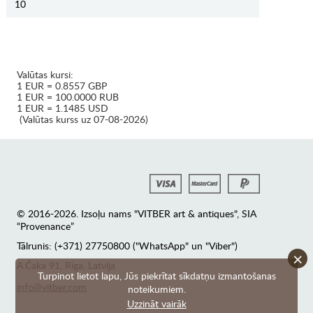
10
Valūtas kursi:
1 EUR = 0.8557 GBP
1 EUR = 100.0000 RUB
1 EUR = 1.1485 USD
(Valūtas kurss uz 07-08-2026)
© 2016-2026. Izsoļu nams "VITBER art & antiques", SIA
“Provenance”
Tālrunis: (+371) 27750800 ("WhatsApp" un "Viber")
×
А.Čaka 91, Rīga, Latvija
Turpinot lietot lapu, Jūs piekrītat sīkdatņu izmantošanas
info@vitber.com
noteikumiem.
Uzzināt vairāk