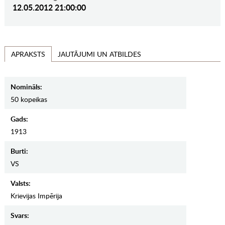
12.05.2012 21:00:00
JAUTĀJUMI UN ATBILDES
APRAKSTS
Nomināls:
50 kopeikas
Gads:
1913
Burti:
VS
Valsts:
Krievijas Impērija
Svars: