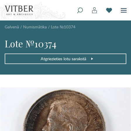
Galvenā
/
Numismātika
/
Lote №10374
Lote №10374
Atgriezieties lotu sarakstā