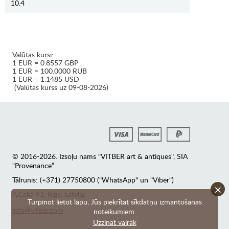
10.4
Valūtas kursi:
1 EUR = 0.8557 GBP
1 EUR = 100.0000 RUB
1 EUR = 1.1485 USD
(Valūtas kurss uz 09-08-2026)
© 2016-2026. Izsoļu nams "VITBER art & antiques", SIA
“Provenance”
Tālrunis: (+371) 27750800 ("WhatsApp" un "Viber")
×
А.Čaka 91, Rīga, Latvija
Turpinot lietot lapu, Jūs piekrītat sīkdatņu izmantošanas
info@vitber.com
noteikumiem.
Uzzināt vairāk