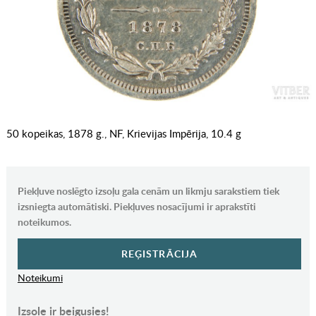
50 kopeikas, 1878 g., NF, Krievijas Impērija, 10.4 g
Piekļuve noslēgto izsoļu gala cenām un likmju sarakstiem tiek
izsniegta automātiski. Piekļuves nosacījumi ir aprakstīti
noteikumos.
REĢISTRĀCIJA
Noteikumi
Izsole ir beigusies!