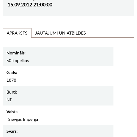
15.09.2012 21:00:00
JAUTĀJUMI UN ATBILDES
APRAKSTS
Nomināls:
50 kopeikas
Gads:
1878
Burti:
NF
Valsts:
Krievijas Impērija
Svars: