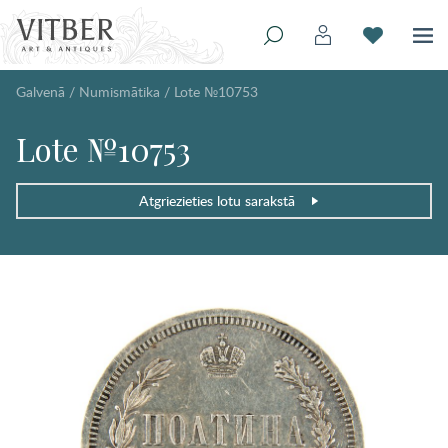
Galvenā
/
Numismātika
/
Lote №10753
Lote №10753
Atgriezieties lotu sarakstā