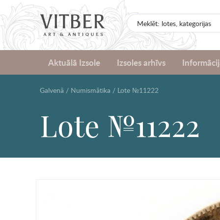
Aktuālā Izsole
Izsoles arhīvs
Informācij
Galvenā
/
Numismātika
/
Lote №11222
Lote №11222