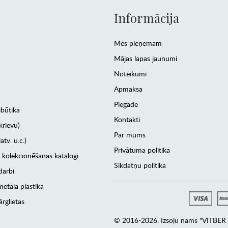
Informācija
Mēs pieņemam
Mājas lapas jaunumi
Noteikumi
Apmaksa
Piegāde
ibūtika
Kontakti
krievu)
Par mums
atv. u.c.)
Privātuma politika
 kolekcionēšanas katalogi
Sīkdatņu politika
darbi
etāla plastika
rglietas
© 2016-2026. Izsoļu nams "VITBER a