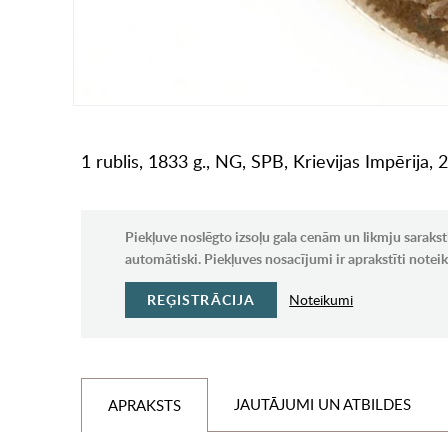
1 rublis, 1833 g., NG, SPB, Krievijas Impērija, 
Piekļuve noslēgto izsoļu gala cenām un likmju sarakst
automātiski. Piekļuves nosacījumi ir aprakstīti note
REĢISTRĀCIJA
Noteikumi
JAUTĀJUMI UN ATBILDES
APRAKSTS