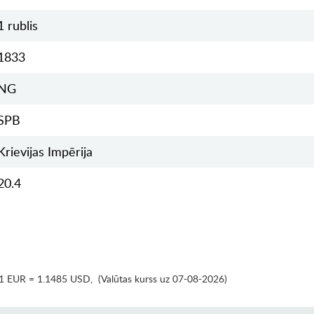
1 rublis
1833
NG
SPB
Krievijas Impērija
20.4
1 EUR = 1.1485 USD
,
(Valūtas kurss uz 07-08-2026)