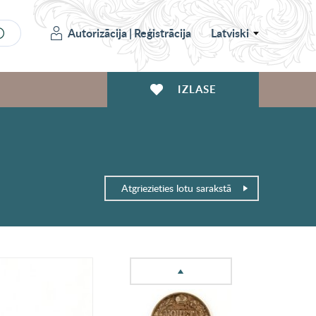
Autorizācija
|
Reģistrācija
Latviski
IZLASE
Atgriezieties lotu sarakstā