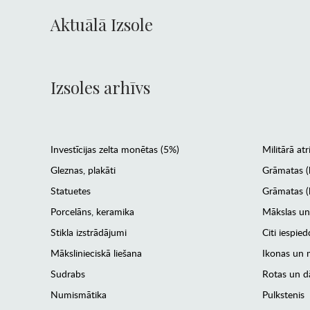
Aktuālā Izsole
Izsoles arhīvs
Investīcijas zelta monētas (5%)
Militārā atr
Gleznas, plakāti
Grāmatas (
Statuetes
Grāmatas (l
Porcelāns, keramika
Mākslas un
Stikla izstrādājumi
Citi iespied
Mākslinieciskā liešana
Ikonas un m
Sudrabs
Rotas un dā
Numismātika
Pulkstenis