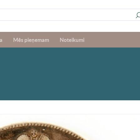
a
Mēs pieņemam
Noteikumi