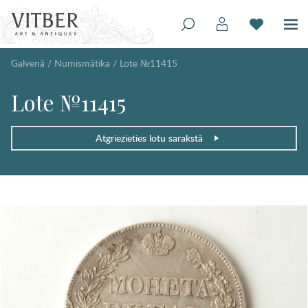
Galvenā
/
Numismātika
/
Lote №11415
Lote №11415
Atgriezieties lotu sarakstā