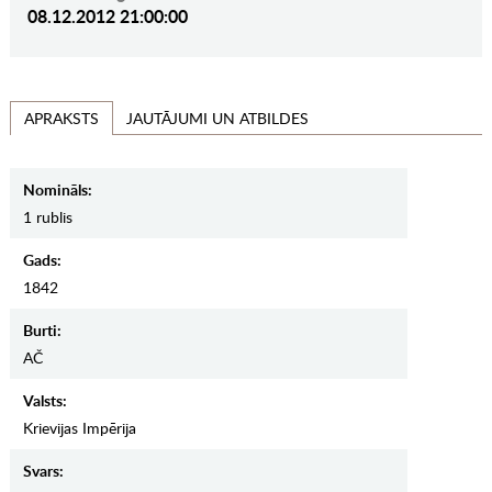
08.12.2012 21:00:00
JAUTĀJUMI UN ATBILDES
APRAKSTS
Nomināls:
1 rublis
Gads:
1842
Burti:
AČ
Valsts:
Krievijas Impērija
Svars: