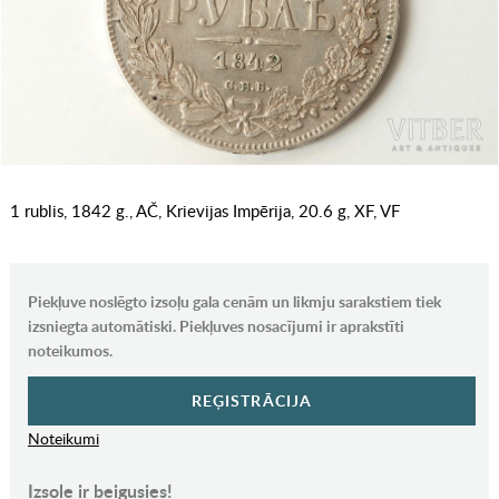
1 rublis, 1842 g., AČ, Krievijas Impērija, 20.6 g, XF, VF
Piekļuve noslēgto izsoļu gala cenām un likmju sarakstiem tiek
izsniegta automātiski. Piekļuves nosacījumi ir aprakstīti
noteikumos.
REĢISTRĀCIJA
Noteikumi
Izsole ir beigusies!