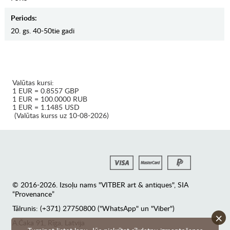
Periods:
20. gs. 40-50tie gadi
Valūtas kursi:
1 EUR = 0.8557 GBP
1 EUR = 100.0000 RUB
1 EUR = 1.1485 USD
(Valūtas kurss uz 10-08-2026)
© 2016-2026. Izsoļu nams "VITBER art & antiques", SIA
“Provenance”
Tālrunis: (+371) 27750800 ("WhatsApp" un "Viber")
×
А.Čaka 91, Rīga, Latvija