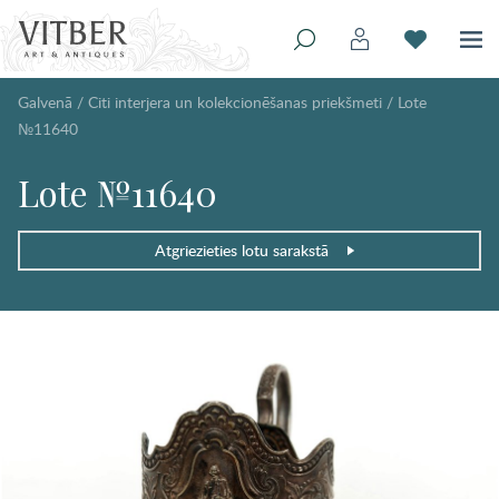
Galvenā
/
Citi interjera un kolekcionēšanas priekšmeti
/
Lote
№11640
Lote №11640
Atgriezieties lotu sarakstā