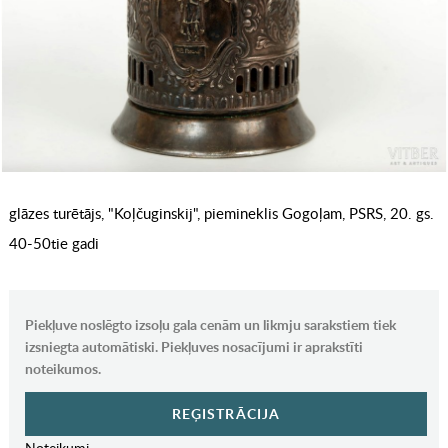
glāzes turētājs, "Koļčuginskij", piemineklis Gogoļam, PSRS, 20. gs.
40-50tie gadi
Piekļuve noslēgto izsoļu gala cenām un likmju sarakstiem tiek
izsniegta automātiski. Piekļuves nosacījumi ir aprakstīti
noteikumos.
REĢISTRĀCIJA
Noteikumi