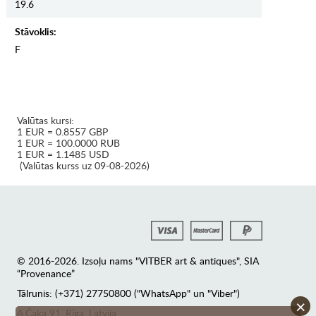
19.6
Stāvoklis:
F
Valūtas kursi:
1 EUR = 0.8557 GBP
1 EUR = 100.0000 RUB
1 EUR = 1.1485 USD
(Valūtas kurss uz 09-08-2026)
© 2016-2026. Izsoļu nams "VITBER art & antiques", SIA
“Provenance”
Tālrunis: (+371) 27750800 ("WhatsApp" un "Viber")
×
А.Čaka 91, Rīga, Latvija