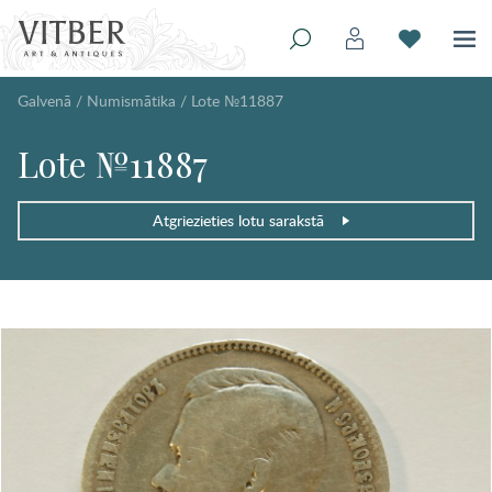
Galvenā
/
Numismātika
/
Lote №11887
Lote №11887
Atgriezieties lotu sarakstā