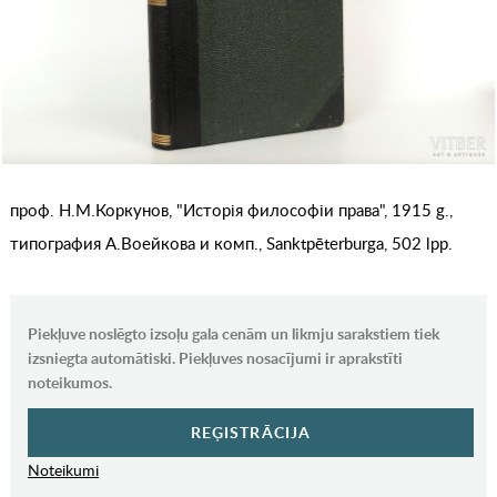
проф. Н.М.Коркунов, "Исторiя философiи права", 1915 g.,
типография А.Воейкова и комп., Sanktpēterburga, 502 lpp.
Piekļuve noslēgto izsoļu gala cenām un likmju sarakstiem tiek
izsniegta automātiski. Piekļuves nosacījumi ir aprakstīti
noteikumos.
REĢISTRĀCIJA
Noteikumi