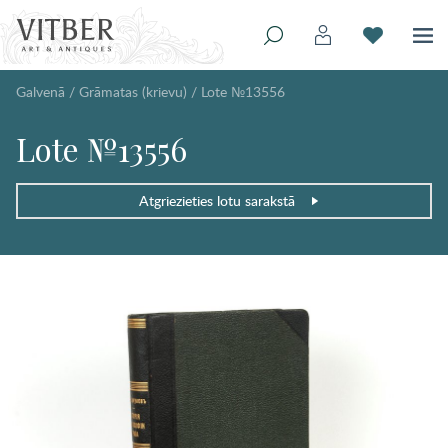
Galvenā
/
Grāmatas (krievu)
/
Lote №13556
Lote №13556
Atgriezieties lotu sarakstā