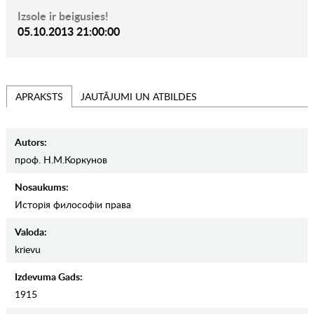
Izsole ir beigusies!
05.10.2013 21:00:00
JAUTĀJUMI UN ATBILDES
APRAKSTS
Autors:
проф. Н.М.Коркунов
Nosaukums:
Исторiя философiи права
Valoda:
krievu
Izdevuma Gads:
1915