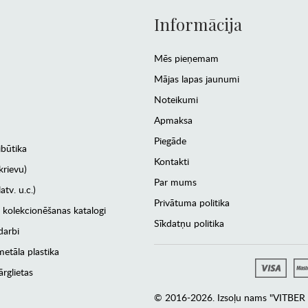
Informācija
Mēs pieņemam
Mājas lapas jaunumi
Noteikumi
Apmaksa
Piegāde
ibūtika
Kontakti
krievu)
Par mums
atv. u.c.)
Privātuma politika
 kolekcionēšanas katalogi
Sīkdatņu politika
darbi
etāla plastika
rglietas
© 2016-2026. Izsoļu nams "VITBER a