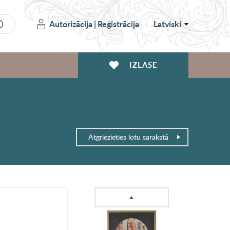
Autorizācija
|
Reģistrācija
Latviski
IZLASE
Atgriezieties lotu sarakstā