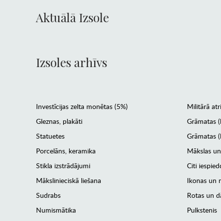
Aktuālā Izsole
Izsoles arhīvs
Investīcijas zelta monētas (5%)
Militārā atr
Gleznas, plakāti
Grāmatas (
Statuetes
Grāmatas (l
Porcelāns, keramika
Mākslas un
Stikla izstrādājumi
Citi iespied
Mākslinieciskā liešana
Ikonas un m
Sudrabs
Rotas un dā
Numismātika
Pulkstenis