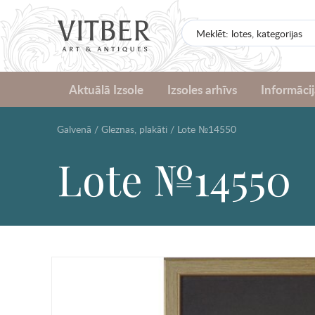
Aktuālā Izsole
Izsoles arhīvs
Informācij
Galvenā
/
Gleznas, plakāti
/
Lote №14550
Lote №14550