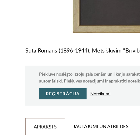
Suta Romans (1896-1944), Mets šķīvim "Brīvība"
Piekļuve noslēgto izsoļu gala cenām un likmju sarakst
automātiski. Piekļuves nosacījumi ir aprakstīti note
REĢISTRĀCIJA
Noteikumi
JAUTĀJUMI UN ATBILDES
APRAKSTS