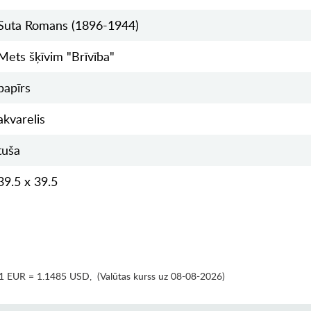
Suta Romans (1896-1944)
Mets šķīvim "Brīvība"
papīrs
akvarelis
tuša
39.5 x 39.5
1 EUR = 1.1485 USD
,
(Valūtas kurss uz 08-08-2026)