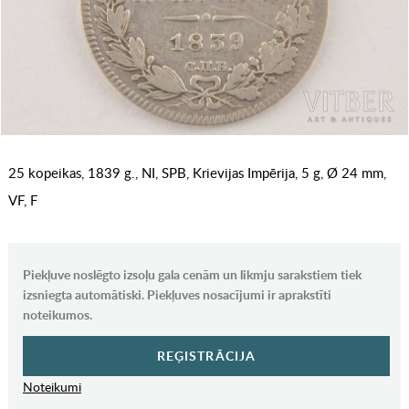
25 kopeikas, 1839 g., NI, SPB, Krievijas Impērija, 5 g, Ø 24 mm,
VF, F
Piekļuve noslēgto izsoļu gala cenām un likmju sarakstiem tiek
izsniegta automātiski. Piekļuves nosacījumi ir aprakstīti
noteikumos.
REĢISTRĀCIJA
Noteikumi