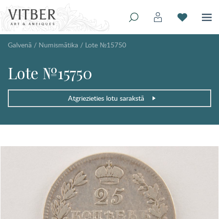
Galvenā
/
Numismātika
/
Lote №15750
Lote №15750
Atgriezieties lotu sarakstā