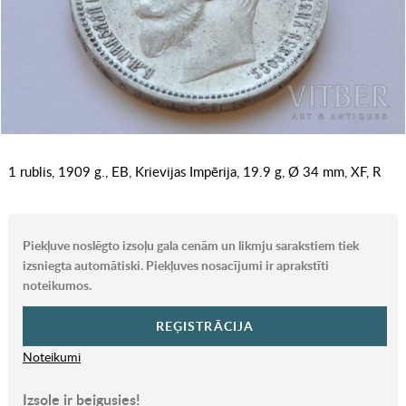
1 rublis, 1909 g., EB, Krievijas Impērija, 19.9 g, Ø 34 mm, XF, R
Piekļuve noslēgto izsoļu gala cenām un likmju sarakstiem tiek
izsniegta automātiski. Piekļuves nosacījumi ir aprakstīti
noteikumos.
REĢISTRĀCIJA
Noteikumi
Izsole ir beigusies!