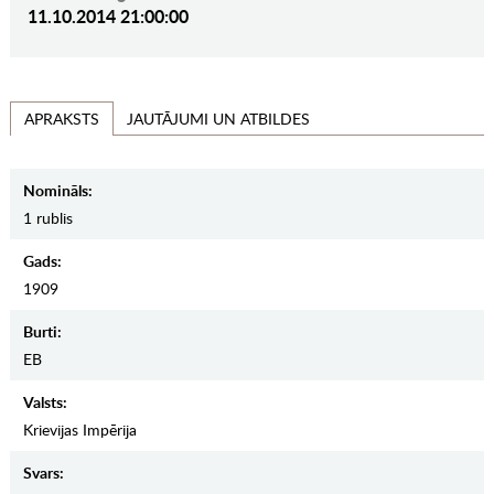
11.10.2014 21:00:00
JAUTĀJUMI UN ATBILDES
APRAKSTS
Nomināls:
1 rublis
Gads:
1909
Burti:
EB
Valsts:
Krievijas Impērija
Svars: