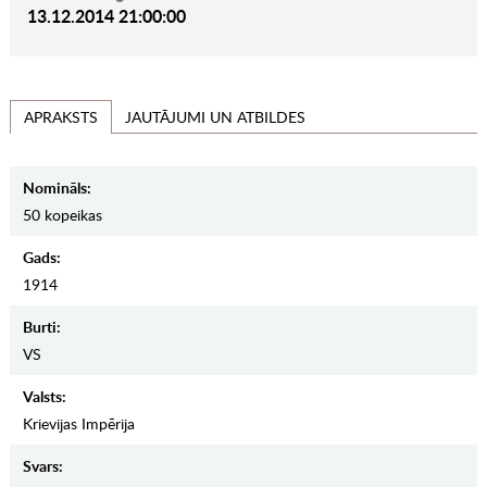
13.12.2014 21:00:00
JAUTĀJUMI UN ATBILDES
APRAKSTS
Nomināls:
50 kopeikas
Gads:
1914
Burti:
VS
Valsts:
Krievijas Impērija
Svars: