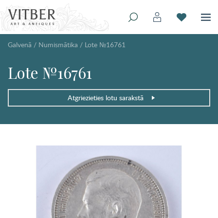
Galvenā
/
Numismātika
/
Lote №16761
Lote №16761
Atgriezieties lotu sarakstā