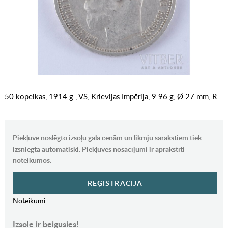
50 kopeikas, 1914 g., VS, Krievijas Impērija, 9.96 g, Ø 27 mm, R
Piekļuve noslēgto izsoļu gala cenām un likmju sarakstiem tiek
izsniegta automātiski. Piekļuves nosacījumi ir aprakstīti
noteikumos.
REĢISTRĀCIJA
Noteikumi
Izsole ir beigusies!