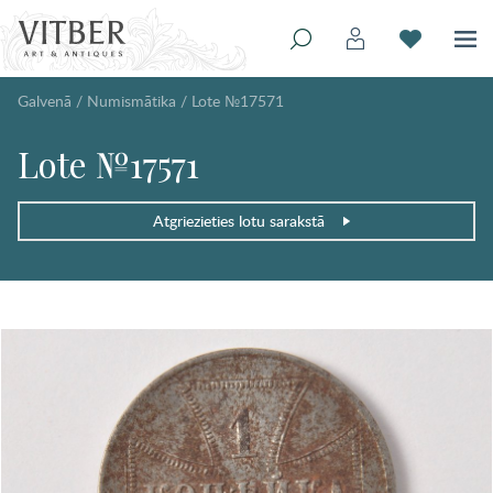
Galvenā
/
Numismātika
/
Lote №17571
Lote №17571
Atgriezieties lotu sarakstā