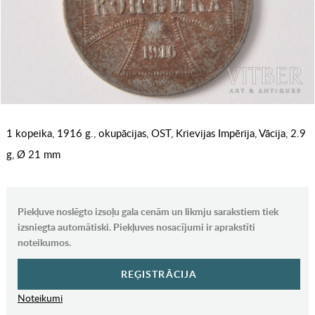
1 kopeika, 1916 g., okupācijas, OST, Krievijas Impērija, Vācija, 2.9
g, Ø 21 mm
Piekļuve noslēgto izsoļu gala cenām un likmju sarakstiem tiek
izsniegta automātiski. Piekļuves nosacījumi ir aprakstīti
noteikumos.
REĢISTRĀCIJA
Noteikumi