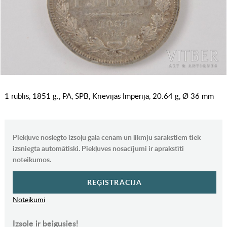
1 rublis, 1851 g., PA, SPB, Krievijas Impērija, 20.64 g, Ø 36 mm
Piekļuve noslēgto izsoļu gala cenām un likmju sarakstiem tiek
izsniegta automātiski. Piekļuves nosacījumi ir aprakstīti
noteikumos.
REĢISTRĀCIJA
Noteikumi
Izsole ir beigusies!