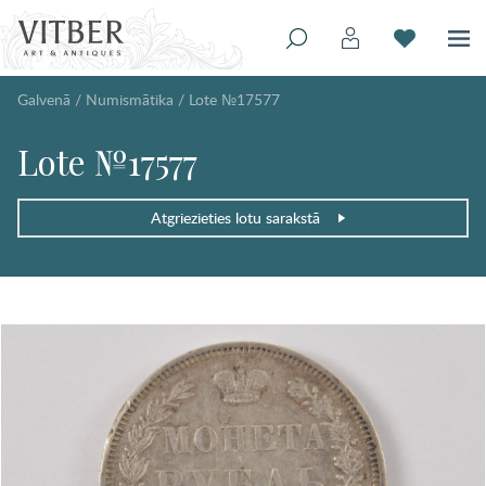
Galvenā
/
Numismātika
/
Lote №17577
Lote №17577
Atgriezieties lotu sarakstā