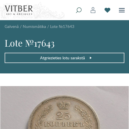
Galvenā
/
Numismātika
/
Lote №17643
Lote №17643
Atgriezieties lotu sarakstā