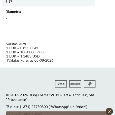
5.17
Diametrs:
25
Valūtas kursi:
1 EUR = 0.8557 GBP
1 EUR = 100.0000 RUB
1 EUR = 1.1485 USD
(Valūtas kurss uz 08-08-2026)
© 2016-2026. Izsoļu nams "VITBER art & antiques", SIA
“Provenance”
Tālrunis: (+371) 27750800 ("WhatsApp" un "Viber")
×
А.Čaka 91, Rīga, Latvija