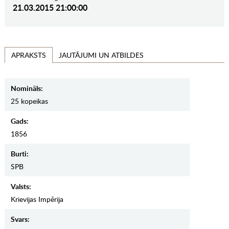
21.03.2015 21:00:00
JAUTĀJUMI UN ATBILDES
APRAKSTS
Nomināls:
25 kopeikas
Gads:
1856
Burti:
SPB
Valsts:
Krievijas Impērija
Svars: