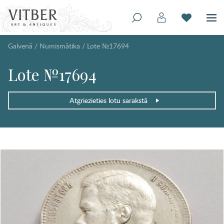
Galvenā
/
Numismātika
/
Lote №17694
Lote №17694
Atgriezieties lotu sarakstā