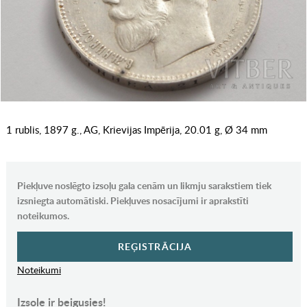
1 rublis, 1897 g., AG, Krievijas Impērija, 20.01 g, Ø 34 mm
Piekļuve noslēgto izsoļu gala cenām un likmju sarakstiem tiek
izsniegta automātiski. Piekļuves nosacījumi ir aprakstīti
noteikumos.
REĢISTRĀCIJA
Noteikumi
Izsole ir beigusies!