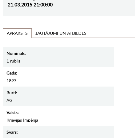
21.03.2015 21:00:00
JAUTĀJUMI UN ATBILDES
APRAKSTS
Nomināls:
1 rublis
Gads:
1897
Burti:
AG
Valsts:
Krievijas Impērija
Svars: