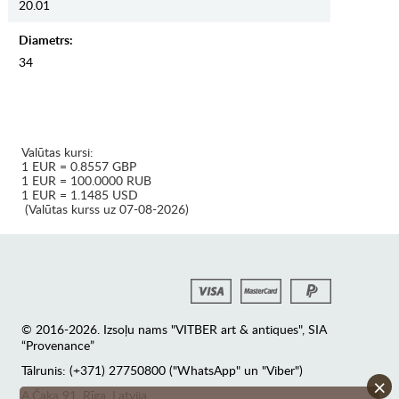
20.01
Diametrs:
34
Valūtas kursi:
1 EUR = 0.8557 GBP
1 EUR = 100.0000 RUB
1 EUR = 1.1485 USD
(Valūtas kurss uz 07-08-2026)
© 2016-2026. Izsoļu nams "VITBER art & antiques", SIA
“Provenance”
Tālrunis: (+371) 27750800 ("WhatsApp" un "Viber")
×
А.Čaka 91, Rīga, Latvija