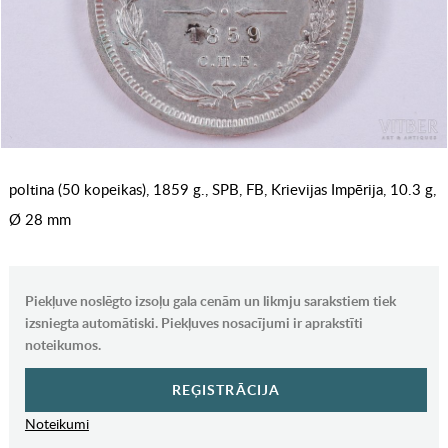
poltina (50 kopeikas), 1859 g., SPB, FB, Krievijas Impērija, 10.3 g,
Ø 28 mm
Piekļuve noslēgto izsoļu gala cenām un likmju sarakstiem tiek
izsniegta automātiski. Piekļuves nosacījumi ir aprakstīti
noteikumos.
REĢISTRĀCIJA
Noteikumi