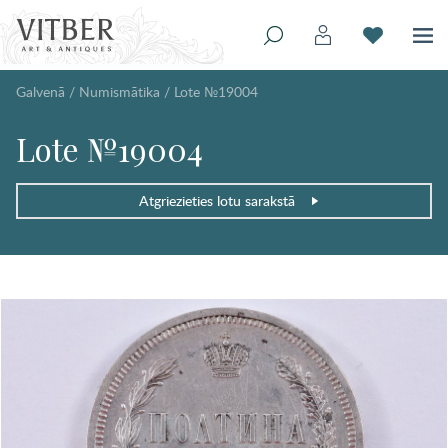
Galvenā
/
Numismātika
/
Lote №19004
Lote №19004
Atgriezieties lotu sarakstā