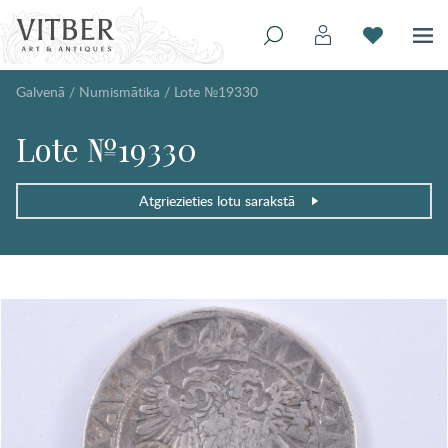
Galvenā
/
Numismātika
/
Lote №19330
Lote №19330
Atgriezieties lotu sarakstā