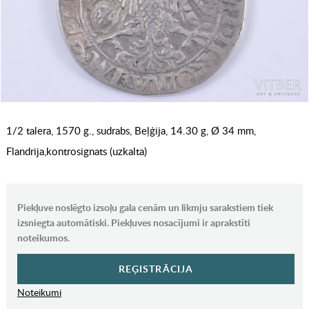
1/2 talera, 1570 g., sudrabs, Beļģija, 14.30 g, Ø 34 mm,
Flandrija,kontrosignats (uzkalta)
Piekļuve noslēgto izsoļu gala cenām un likmju sarakstiem tiek
izsniegta automātiski. Piekļuves nosacījumi ir aprakstīti
noteikumos.
REĢISTRĀCIJA
Noteikumi