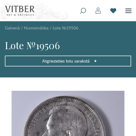
Galvenā
/
Numismātika
/
Lote №19506
Lote №19506
Atgriezieties lotu sarakstā