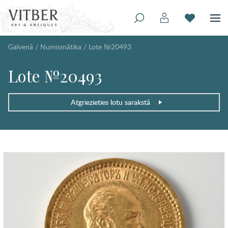
Galvenā
/
Numismātika
/
Lote №20493
Lote №20493
Atgriezieties lotu sarakstā