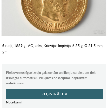
5 rubļi, 1889 g., AG, zelts, Krievijas Impērija, 6.35 g, Ø 21.5 mm,
XF
Piekļuve noslēgto izsoļu gala cenām un likmju sarakstiem tiek
izsniegta automātiski. Piekļuves nosacījumi ir aprakstīti
noteikumos.
REĢISTRĀCIJA
Noteikumi