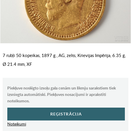
7 rubļi 50 kopeikas, 1897 g., AG, zelts, Krievijas Impērija, 6.35 g,
Ø 21.4 mm, XF
Piekļuve noslēgto izsoļu gala cenām un likmju sarakstiem tiek
izsniegta automātiski. Piekļuves nosacījumi ir aprakstīti
noteikumos.
REĢISTRĀCIJA
Noteikumi