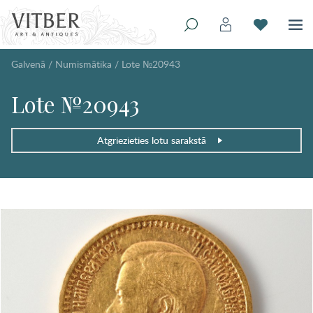
Galvenā
/
Numismātika
/
Lote №20943
Lote №20943
Atgriezieties lotu sarakstā