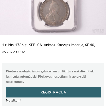
1 rublis, 1786 g., SPB, ЯА, sudrabs, Krievijas Impērija, XF 40,
3923723-002
Piekļuve noslēgto izsoļu gala cenām un likmju sarakstiem tiek
izsniegta automātiski. Piekļuves nosacījumi ir aprakstīti
noteikumos.
REĢISTRĀCIJA
Noteikumi