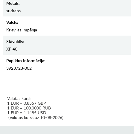
Metāls:
sudrabs
Valsts:
Krievijas Impērija
Stāvoklis:
XF 40
Papildus Informācija:
3923723-002
Valūtas kursi:
1 EUR = 0.8557 GBP
1 EUR = 100.0000 RUB
1 EUR = 1.1485 USD
(Valūtas kurss uz 10-08-2026)