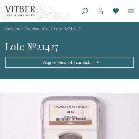
Galvenā
/
Numismātika
/
Lote №21427
Lote №21427
Atgriezieties lotu sarakstā