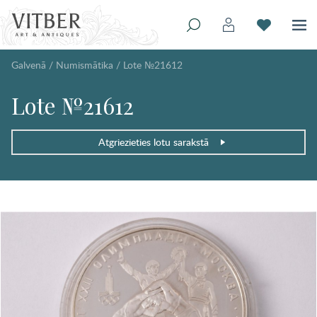
Galvenā
/
Numismātika
/
Lote №21612
Lote №21612
Atgriezieties lotu sarakstā