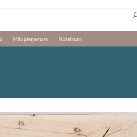
a
Mēs pieņemam
Noteikumi