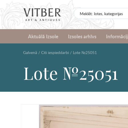
Aktuālā Izsole
Izsoles arhīvs
Informācij
Galvenā
/
Citi iespieddarbi
/
Lote №25051
Lote №25051