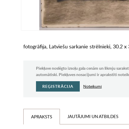
fotogrāfija, Latviešu sarkanie strēlnieki, 30.2 x
Piekļuve noslēgto izsoļu gala cenām un likmju sarakst
automātiski. Piekļuves nosacījumi ir aprakstīti note
REĢISTRĀCIJA
Noteikumi
JAUTĀJUMI UN ATBILDES
APRAKSTS