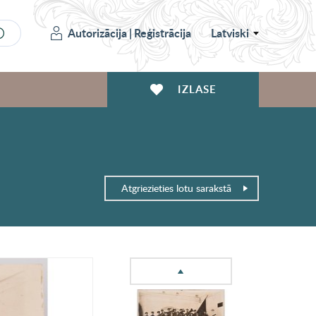
Autorizācija
|
Reģistrācija
Latviski
IZLASE
Atgriezieties lotu sarakstā