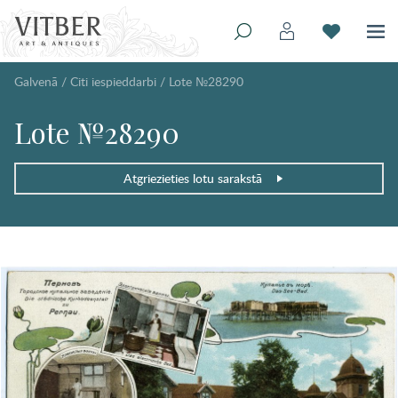
Galvenā
/
Citi iespieddarbi
/
Lote №28290
Lote №28290
Atgriezieties lotu sarakstā