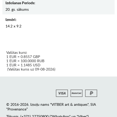
Izdošanas Periods:
20. gs. sākums
Izmēri:
14.2 x 9.2
Valūtas kursi:
1 EUR = 0.8557 GBP
1 EUR = 100.0000 RUB
1 EUR = 1.1485 USD
(Valūtas kurss uz 09-08-2026)
© 2016-2026. Izsoļu nams "VITBER art & antiques", SIA
“Provenance”
Tālrunis: (+371) 27750800 ("WhatsApp" un "Viber")