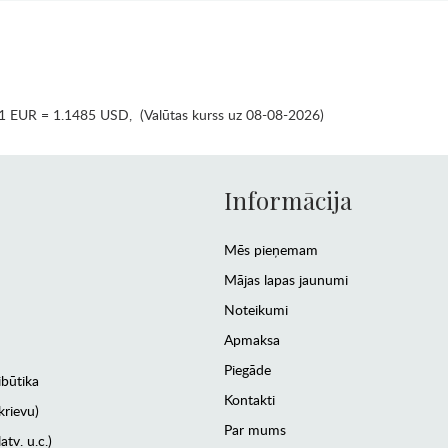
1 EUR = 1.1485 USD
,
(Valūtas kurss uz 08-08-2026)
Informācija
Mēs pieņemam
Mājas lapas jaunumi
Noteikumi
Apmaksa
Piegāde
ibūtika
Kontakti
krievu)
Par mums
atv. u.c.)