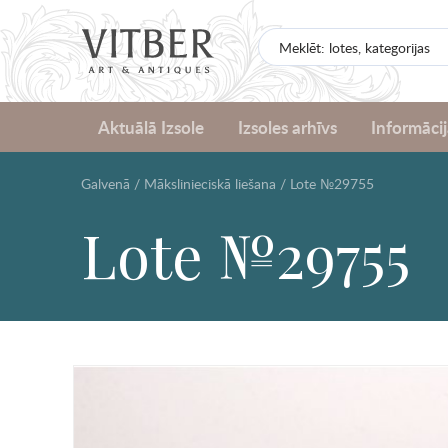
Aktuālā Izsole
Izsoles arhīvs
Informācij
Galvenā
/
Mākslinieciskā liešana
/
Lote №29755
Lote №29755