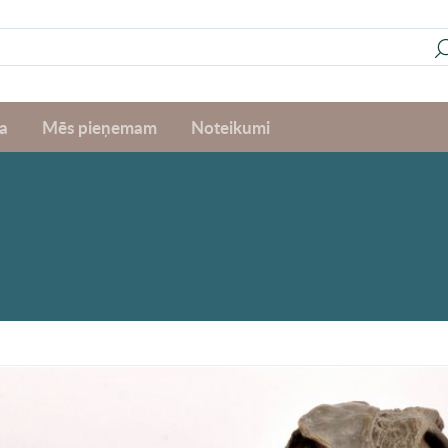
a
Mēs pieņemam
Noteikumi