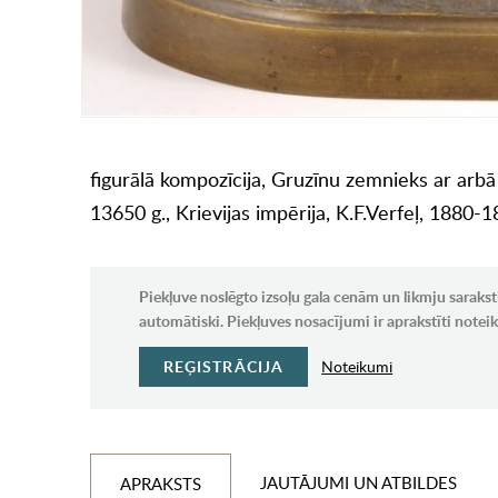
figurālā kompozīcija, Gruzīnu zemnieks ar arbā
13650 g., Krievijas impērija, K.F.Verfeļ, 1880-1
Piekļuve noslēgto izsoļu gala cenām un likmju sarakst
automātiski. Piekļuves nosacījumi ir aprakstīti note
REĢISTRĀCIJA
Noteikumi
JAUTĀJUMI UN ATBILDES
APRAKSTS