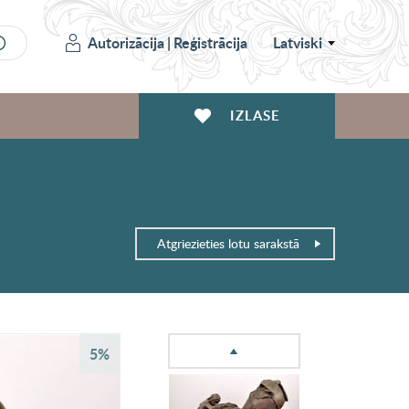
Autorizācija
|
Reģistrācija
Latviski
IZLASE
Atgriezieties lotu sarakstā
5%