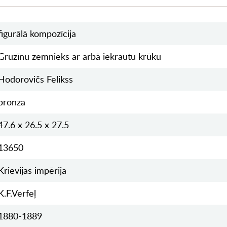
figurālā kompozīcija
Gruzīnu zemnieks ar arbā iekrautu krūku
Hodorovičs Felikss
bronza
47.6 x 26.5 x 27.5
13650
Krievijas impērija
K.F.Verfeļ
1880-1889