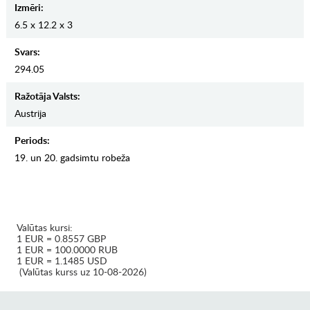
Izmēri:
6.5 x 12.2 x 3
Svars:
294.05
Ražotāja Valsts:
Austrija
Periods:
19. un 20. gadsimtu robeža
Valūtas kursi:
1 EUR = 0.8557 GBP
1 EUR = 100.0000 RUB
1 EUR = 1.1485 USD
(Valūtas kurss uz 10-08-2026)