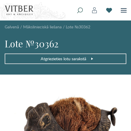
Galvenā
/
Mākslinieciskā liešana
/
Lote №30362
Lote №30362
Atgriezieties lotu sarakstā