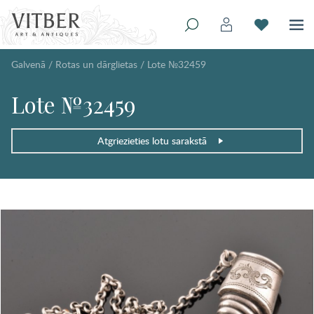
Galvenā
/
Rotas un dārglietas
/
Lote №32459
Lote №32459
Atgriezieties lotu sarakstā