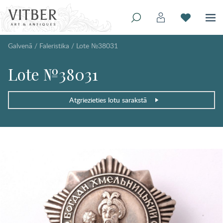
Galvenā
/
Faleristika
/
Lote №38031
Lote №38031
Atgriezieties lotu sarakstā