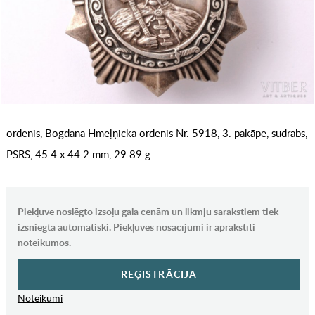
ordenis, Bogdana Hmeļņicka ordenis Nr. 5918, 3. pakāpe, sudrabs,
PSRS, 45.4 x 44.2 mm, 29.89 g
Piekļuve noslēgto izsoļu gala cenām un likmju sarakstiem tiek
izsniegta automātiski. Piekļuves nosacījumi ir aprakstīti
noteikumos.
REĢISTRĀCIJA
Noteikumi