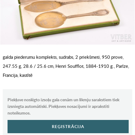
galda piederumu komplekts, sudrabs, 2 priekšmeti, 950 prove,
247.55 g, 28.6 / 25.6 cm, Henri Soufflot, 1884-1910 g., Parīze,
Francija, kastītē
Piekļuve noslēgto izsoļu gala cenām un likmju sarakstiem tiek
izsniegta automātiski. Piekļuves nosacījumi ir aprakstīti
noteikumos.
REĢISTRĀCIJA