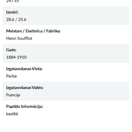
247.55
Izmēri:
28.6 / 25.6
Meistars / Darbnīca / Fabrika:
Henri Soufflot
Gads:
1884-1910
Izgatavošanas Vieta:
Parīze
Izgatavošanas Valsts:
Francija
Papildu Informācija:
kastītē