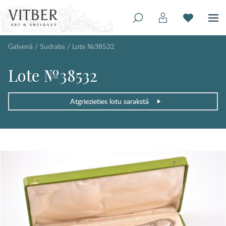
Galvenā
/
Sudrabs
/
Lote №38532
Lote №38532
Atgriezieties lotu sarakstā