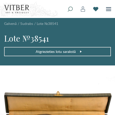
Galvenā
/
Sudrabs
/
Lote №38541
Lote №38541
Atgriezieties lotu sarakstā