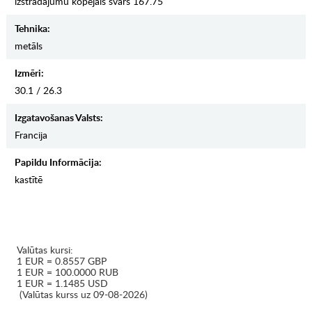
izstrādājumu kopējais svars 167.75
Tehnika:
metāls
Izmēri:
30.1 / 26.3
Izgatavošanas Valsts:
Francija
Papildu Informācija:
kastītē
Valūtas kursi:
1 EUR = 0.8557 GBP
1 EUR = 100.0000 RUB
1 EUR = 1.1485 USD
(Valūtas kurss uz 09-08-2026)