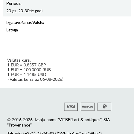
Periods:
20 gs. 20-30tie gadi
Izgatavošanas Valsts:
Latvija
Valūtas kursi:
1 EUR = 0.8557 GBP
1 EUR = 100.0000 RUB
1 EUR = 1.1485 USD
(Valūtas kurss uz 06-08-2026)
© 2016-2026. Izsoļu nams "VITBER art & antiques", SIA
“Provenance”
Tālrunis: (+371) 27750800 ("WhatsApp" un "Viber")