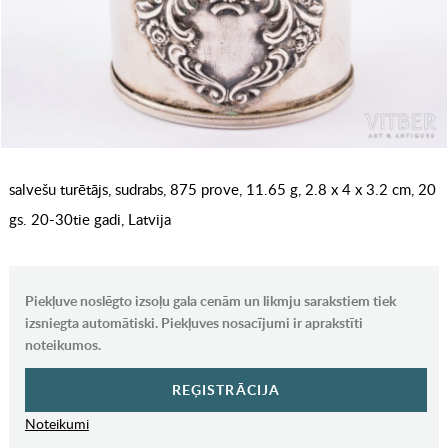
salvešu turētājs, sudrabs, 875 prove, 11.65 g, 2.8 x 4 x 3.2 cm, 20
gs. 20-30tie gadi, Latvija
Piekļuve noslēgto izsoļu gala cenām un likmju sarakstiem tiek
izsniegta automātiski. Piekļuves nosacījumi ir aprakstīti
noteikumos.
REĢISTRĀCIJA
Noteikumi