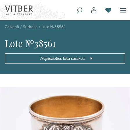
Galvenā
/
Sudrabs
/
Lote №38561
Lote №38561
Atgriezieties lotu sarakstā