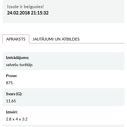
Izsole ir beigusies!
24.02.2018 21:15:32
JAUTĀJUMI UN ATBILDES
APRAKSTS
Izstrādājums:
salvešu turētājs
Prove:
875
Svars (g):
11.65
Izmēri:
2.8 x 4 x 3.2