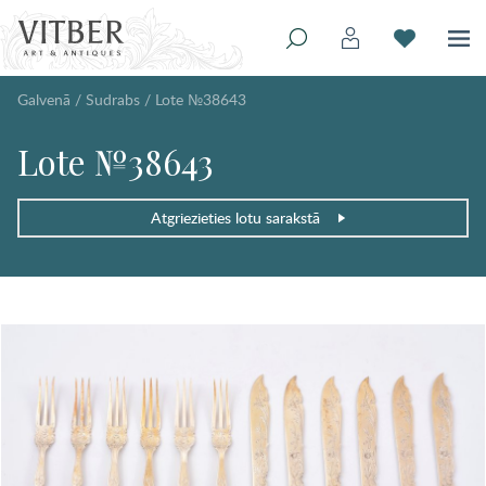
Galvenā
/
Sudrabs
/
Lote №38643
Lote №38643
Atgriezieties lotu sarakstā