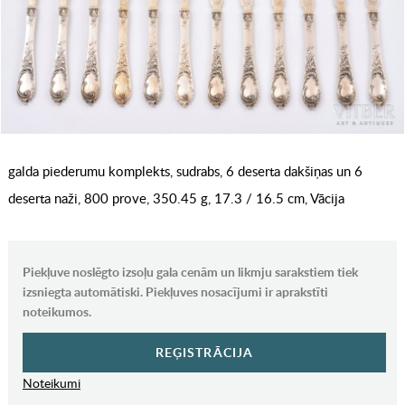
galda piederumu komplekts, sudrabs, 6 deserta dakšiņas un 6
deserta naži, 800 prove, 350.45 g, 17.3 / 16.5 cm, Vācija
Piekļuve noslēgto izsoļu gala cenām un likmju sarakstiem tiek
izsniegta automātiski. Piekļuves nosacījumi ir aprakstīti
noteikumos.
REĢISTRĀCIJA
Noteikumi