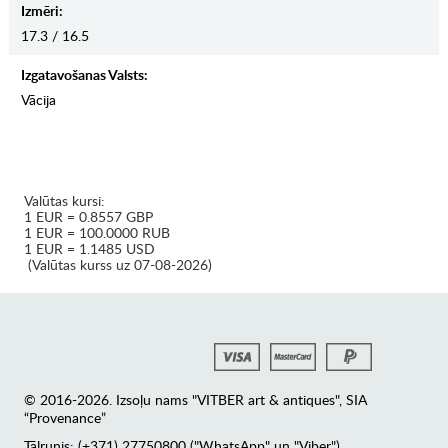
Izmēri:
17.3 / 16.5
Izgatavošanas Valsts:
Vācija
Valūtas kursi:
1 EUR = 0.8557 GBP
1 EUR = 100.0000 RUB
1 EUR = 1.1485 USD
(Valūtas kurss uz 07-08-2026)
© 2016-2026. Izsoļu nams "VITBER art & antiques", SIA
“Provenance”
Tālrunis: (+371) 27750800 ("WhatsApp" un "Viber")