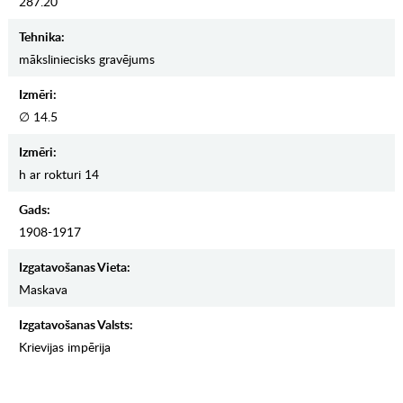
287.20
Tehnika:
māksliniecisks gravējums
Izmēri:
∅ 14.5
Izmēri:
h ar rokturi 14
Gads:
1908-1917
Izgatavošanas Vieta:
Maskava
Izgatavošanas Valsts:
Krievijas impērija