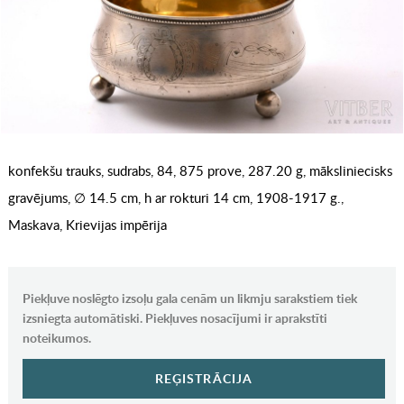
konfekšu trauks, sudrabs, 84, 875 prove, 287.20 g, māksliniecisks
gravējums, ∅ 14.5 cm, h ar rokturi 14 cm, 1908-1917 g.,
Maskava, Krievijas impērija
Piekļuve noslēgto izsoļu gala cenām un likmju sarakstiem tiek
izsniegta automātiski. Piekļuves nosacījumi ir aprakstīti
noteikumos.
REĢISTRĀCIJA