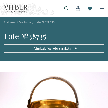
Galvenā
/
Sudrabs
/
Lote №38735
Lote №38735
Atgriezieties lotu sarakstā