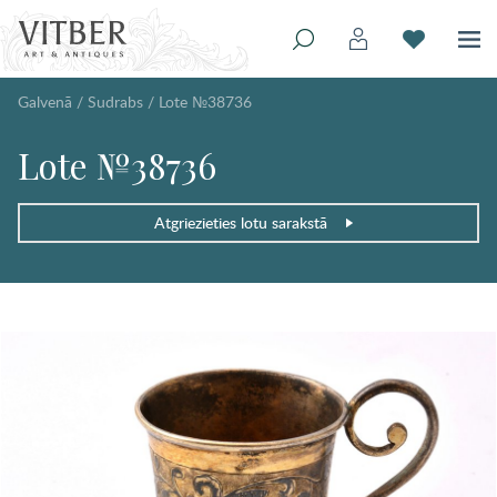
Galvenā
/
Sudrabs
/
Lote №38736
Lote №38736
Atgriezieties lotu sarakstā