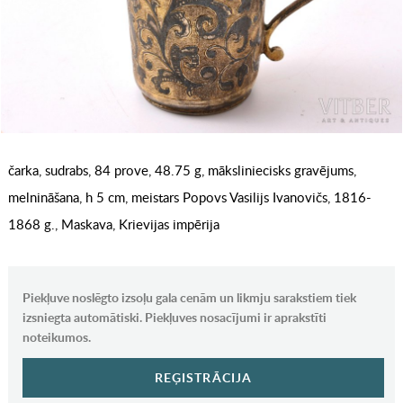
čarka, sudrabs, 84 prove, 48.75 g, māksliniecisks gravējums,
melnināšana, h 5 cm, meistars Popovs Vasilijs Ivanovičs, 1816-
1868 g., Maskava, Krievijas impērija
Piekļuve noslēgto izsoļu gala cenām un likmju sarakstiem tiek
izsniegta automātiski. Piekļuves nosacījumi ir aprakstīti
noteikumos.
REĢISTRĀCIJA