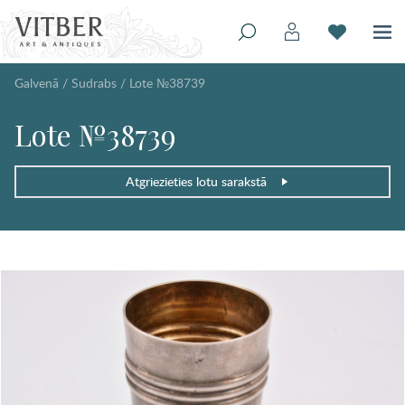
Galvenā
/
Sudrabs
/
Lote №38739
Lote №38739
Atgriezieties lotu sarakstā