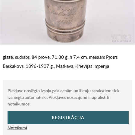
glāze, sudrabs, 84 prove, 71.30 g, h 7.4 cm, meistars Pjotrs
Baskakovs, 1896-1907 g., Maskava, Krievijas impērija
Piekļuve noslēgto izsoļu gala cenām un likmju sarakstiem tiek
izsniegta automātiski. Piekļuves nosacījumi ir aprakstīti
noteikumos.
REĢISTRĀCIJA
Noteikumi